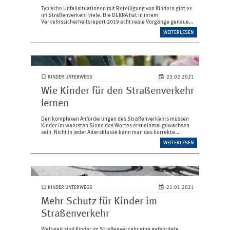
Typische Unfallsituationen mit Beteiligung von Kindern gibt es
im Straßenverkehr viele. Die DEKRA hat in ihrem
Verkehrssicherheitsreport 2019 acht reale Vorgänge ­genauer
aufgearbeitet. Wir haben uns diese zur Vorlage genommen und
WEITERLESEN
ähnliche Szenarien…
KINDER UNTERWEGS
23.02.2021
Wie Kinder für den Straßenverkehr
lernen
Den komplexen Anforderungen des Straßenverkehrs müssen
Kinder im wahrsten Sinne des Wortes erst einmal gewachsen
sein. Nicht in jeder Altersklasse kann man das korrekte
Verhalten und die richtige Wahrnehmung in mitunter
WEITERLESEN
gefährlichen Situationen…
KINDER UNTERWEGS
21.01.2021
Mehr Schutz für Kinder im
Straßenverkehr
Weltweit sind Kinder im Straßenverkehr eine gefährdete