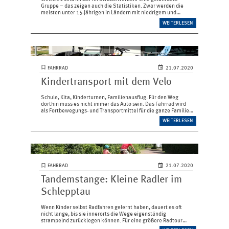
Gruppe – das zeigen auch die Statistiken. Zwar werden die
meisten unter 15-Jährigen in Ländern mit niedrigem und
mittlerem ­Einkommen bei Unfällen getötet, doch auch
WEITERLESEN
hierzulande gibt es noch viel…
FAHRRAD
21.07.2020
Kindertransport mit dem Velo
Schule, Kita, Kinderturnen, Familienausflug. Für den Weg
dorthin muss es nicht immer das Auto sein. Das Fahrrad wird
als Fortbewegungs- und Transportmittel für die ganze Familie
immer populärer – nicht nur ­während der Corona-Krise. Ob
WEITERLESEN
Lastenrad,…
FAHRRAD
21.07.2020
Tandemstange: Kleine Radler im
Schlepptau
Wenn Kinder selbst Radfahren gelernt haben, dauert es oft
nicht lange, bis sie ­innerorts die Wege eigenständig
strampelnd ­zurücklegen können. Für eine größere Radtour
reicht allerdings oft die Kraft und Ausdauer noch nicht aus und