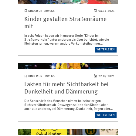
KINDER UNTERWEGS
04.11.2021
Kinder gestalten Straßenräume
mit
In acht Folgen haben wir in unserer Serie "Kinder im
Straßenverkehr" unter anderem darüber berichtet, wie die
Kleinsten lernen, warum andere Verkehrsteil­nehmer
besonders Rücksicht nehmen sollten, wie ­Verkehrserziehung
WEITERLESEN
und Schulwegtraining…
KINDER UNTERWEGS
22.09.2021
Fakten für mehr Sichtbarkeit bei
Dunkelheit und Dämmerung
Die Sehschärfe des Menschen nimmt bei schwierigen
Sichtverhältnissen ab. Deswegen sollten sich Kinder, aber
auch alle anderen, bei Dämmerung, Dunkelheit, Regen oder
Nebel besonders auffällig kleiden und angepasst verhalten.
WEITERLESEN
Fünf Fakten für…