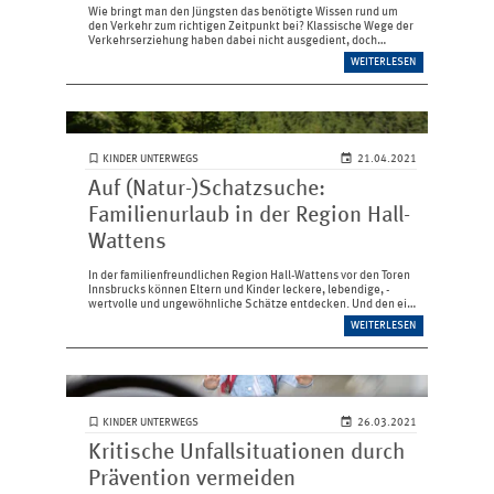
Wie bringt man den Jüngsten das benötigte Wissen rund um
den Verkehr zum richtigen Zeitpunkt bei? Klassische Wege der
Verkehrserziehung haben ­dabei nicht ausgedient, doch
moderne Ideen ­erweisen sich als kreative Ergänzungen.
WEITERLESEN
KINDER UNTERWEGS
21.04.2021
Auf (Natur-)Schatzsuche:
Familienurlaub in der Region Hall-
Wattens
In der familienfreundlichen Region Hall-Wattens vor den Toren
Innsbrucks können Eltern und ­Kinder leckere, lebendige, ­
wertvolle und ungewöhnliche Schätze ent­decken. Und den ein
oder anderen sogar selbst herstellen. Eine Inspiration für
WEITERLESEN
einen…
KINDER UNTERWEGS
26.03.2021
Kritische Unfallsituationen durch
Prävention vermeiden