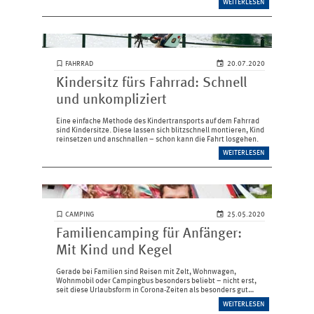
WEITERLESEN
spätestens der…
FAHRRAD
20.07.2020
Kindersitz fürs Fahrrad: Schnell
und unkompliziert
Eine einfache Methode des Kindertransports auf dem Fahrrad
sind Kindersitze. Diese lassen sich blitzschnell montieren, Kind
reinsetzen und anschnallen – schon kann die Fahrt losgehen.
WEITERLESEN
CAMPING
25.05.2020
Familiencamping für Anfänger:
Mit Kind und Kegel
Gerade bei Familien sind Reisen mit Zelt, Wohnwagen,
Wohnmobil oder Campingbus besonders beliebt – nicht erst,
seit diese Urlaubsform in Corona-Zeiten als besonders gut
machbar gilt. Tipps für Campingplatz-Neulinge.
WEITERLESEN