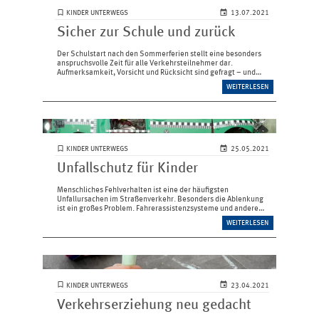
KINDER UNTERWEGS
13.07.2021
Sicher zur Schule und zurück
Der Schulstart nach den Sommerferien stellt eine besonders
anspruchsvolle Zeit für alle Verkehrsteilnehmer dar.
Aufmerksamkeit, Vorsicht und Rücksicht sind gefragt – und
zwar von jedem. Damit der Schulweg möglichst sicher ist,
WEITERLESEN
sollten Eltern sich…
KINDER UNTERWEGS
25.05.2021
Unfallschutz für Kinder
Menschliches Fehlverhalten ist eine der häufigsten
Unfallursachen im Straßen­verkehr. Besonders die Ablenkung
ist ein großes Problem. Fahrerassistenzsysteme und andere
Mittel können helfen, Unfälle zu verhindern oder deren Folgen
WEITERLESEN
zu ­minimieren.…
KINDER UNTERWEGS
23.04.2021
Verkehrserziehung neu gedacht