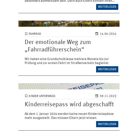
besonders aufmerksam sein. Doch auch Eltern können ihren
Beitrag für einen sicheren Laternenumzug leisten.
WEITERLESEN
FAHRRAD
14.06.2024
Der emotionale Weg zum
„Fahrradführerschein“
Wir haben eine Grundschulklasse mehrere Monate bis zur
Prüfung und zur ersten Fahrt im Straßenverkehr begleitet.
WEITERLESEN
KINDER UNTERWEGS
09.11.2023
Kinderreisepass wird abgeschafft
Ab dem 1. Januar 2024 werden keine neuen Kinderreisepässe
mehr ausgestellt. Das müssen Eltern jetzt wissen.
WEITERLESEN