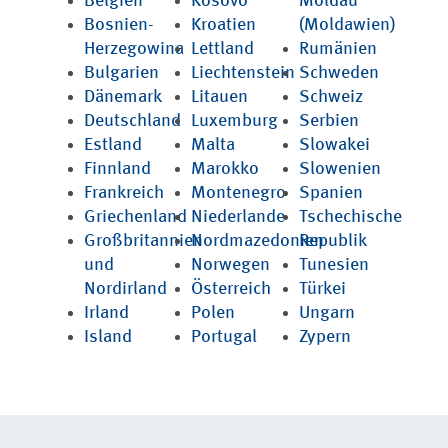
Belgien
Kosovo
Moldau
Bosnien-
Kroatien
(Moldawien)
Herzegowina
Lettland
Rumänien
Bulgarien
Liechtenstein
Schweden
Dänemark
Litauen
Schweiz
Deutschland
Luxemburg
Serbien
Estland
Malta
Slowakei
Finnland
Marokko
Slowenien
Frankreich
Montenegro
Spanien
Griechenland
Niederlande
Tschechische
Großbritannien
Nordmazedonien
Republik
und
Norwegen
Tunesien
Nordirland
Österreich
Türkei
Irland
Polen
Ungarn
Island
Portugal
Zypern