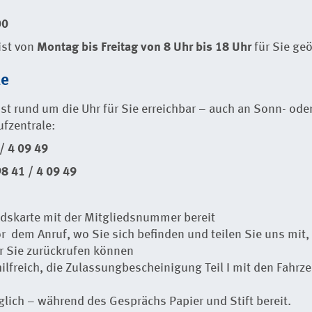
00
ist von
Montag bis Freitag von 8 Uhr bis 18 Uhr
für Sie geö
le
st rund um die Uhr für Sie erreichbar – auch an Sonn- oder
ufzentrale:
/ 4 09 49
8 41 / 4 09 49
iedskarte mit der Mitgliedsnummer bereit
or dem Anruf, wo Sie sich befinden und teilen Sie uns mit,
 Sie zurückrufen können
s hilfreich, die Zulassungbescheinigung Teil I mit den Fahr
lich – während des Gesprächs Papier und Stift bereit.