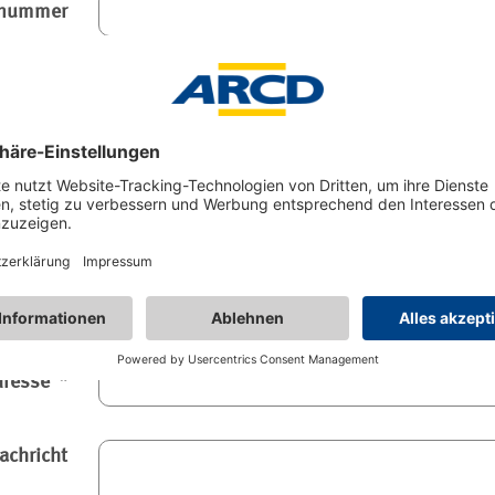
snummer
 Nummer
PLZ
Ort
on/Mobil
dresse
achricht