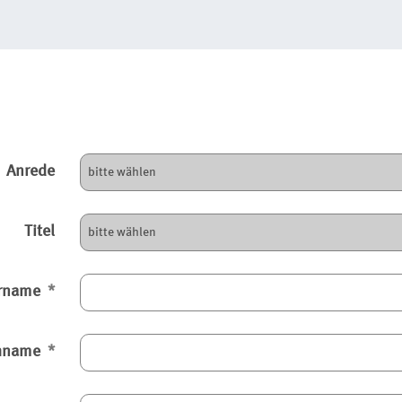
Anrede
Titel
rname
hname