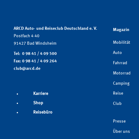
ARCD Auto- und Reiseclub Deutschland e. V.
Magazin
Postfach 4 40
Mobilität
91427 Bad Windsheim
Auto
Tel: 0 98 41 / 4 09 500
Fax: 0 98 41 / 4 09 264
Fahrrad
club@arcd.de
Motorrad
Camping
Reise
Karriere
Shop
Club
Reisebüro
Presse
Über uns