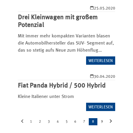
25.05.2020
Drei Kleinwagen mit großem
Potenzial
Mit immer mehr kompakten ­Varianten blasen
die Automobilhersteller das SUV- Segment auf,
das so stetig aufs Neue zum Höhenflug
ansetzt. Trotzdem halten sich klassische
WEITERLESEN
Kleinwagen wacker in der Zulassungsstatistik.
Wir haben uns drei Modelle mit ganz…
30.04.2020
Fiat Panda Hybrid / 500 Hybrid
Kleine Italiener unter Strom
WEITERLESEN
1
2
3
4
5
6
7
8
9