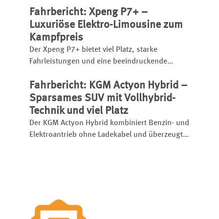
bereits ab 31.990 Euro.
Fahrbericht: Xpeng P7+ –
Luxuriöse Elektro-Limousine zum
Kampfpreis
Der Xpeng P7+ bietet viel Platz, starke
Fahrleistungen und eine beeindruckende
Schnellladetechnik. Die chinesische Elektro-
Fahrbericht: KGM Actyon Hybrid –
Limousine startet bereits ab 46.600 Euro und
setzt etablierte Rivalen unter Druck.
Sparsames SUV mit Vollhybrid-
Technik und viel Platz
Der KGM Actyon Hybrid kombiniert Benzin- und
Elektroantrieb ohne Ladekabel und überzeugt
mit Platz, Komfort und niedrigem Verbrauch.