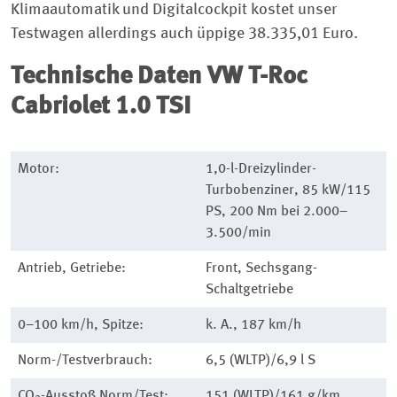
Klimaautomatik und Digitalcockpit kostet unser
Testwagen allerdings auch üppige 38.335,01 Euro.
Technische Daten
VW T-Roc
Cabriolet 1.0 TSI
Motor:
1,0-l-Dreizylinder-
Turbobenziner, 85 kW/115
PS, 200 Nm bei 2.000–
3.500/min
Antrieb, Getriebe:
Front, Sechsgang-
Schaltgetriebe
0–100 km/h, Spitze:
k. A., 187 km/h
Norm-/Testverbrauch:
6,5 (WLTP)/6,9 l S
CO
-Ausstoß Norm/Test:
151 (WLTP)/161 g/km