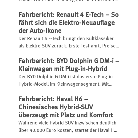
China. Trotz eines Einstiegspreises von unter
25.000 Euro bietet er eine umfangreiche
Fahrbericht: Renault 4 E-Tech – So
Ausstattung, einen kräftigen Turbobenziner
und eignet sich sogar für den
fährt sich die Elektro-Neuauflage
Anhängerbetrieb.
der Auto-Ikone
Der Renault 4 E-Tech bringt den Kultklassiker
als Elektro-SUV zurück. Erste Testfahrt, Preise,
Reichweite, Ladezeit, Ausstattung und
Fahrbericht: BYD Dolphin G DM-i –
Fahreindruck im Überblick.
Kleinwagen mit Plug-in-Hybrid
Der BYD Dolphin G DM-i ist das erste Plug-in-
Hybrid-Modell im Kleinwagensegment. Mit
großem Akku hat er eine elektrische Reichweite
Fahrbericht: Haval H6 –
bis zu 105 Kilometer, insgesamt kann er bis zu
1.040 Kilometer weit kommen.
Chinesisches Hybrid-SUV
überzeugt mit Platz und Komfort
Während viele Hybrid-SUV inzwischen deutlich
über 40.000 Euro kosten, startet der Haval H6