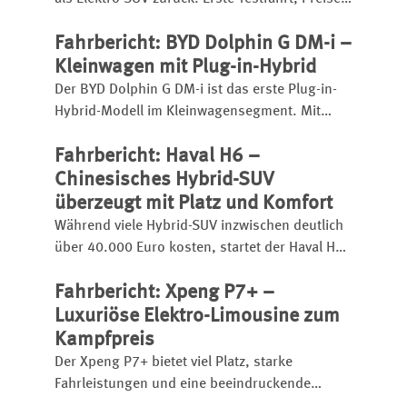
Reichweite, Ladezeit, Ausstattung und
Fahrbericht: BYD Dolphin G DM-i –
Fahreindruck im Überblick.
Kleinwagen mit Plug-in-Hybrid
Der BYD Dolphin G DM-i ist das erste Plug-in-
Hybrid-Modell im Kleinwagensegment. Mit
großem Akku hat er eine elektrische Reichweite
Fahrbericht: Haval H6 –
bis zu 105 Kilometer, insgesamt kann er bis zu
1.040 Kilometer weit kommen.
Chinesisches Hybrid-SUV
überzeugt mit Platz und Komfort
Während viele Hybrid-SUV inzwischen deutlich
über 40.000 Euro kosten, startet der Haval H6
bereits ab 31.990 Euro.
Fahrbericht: Xpeng P7+ –
Luxuriöse Elektro-Limousine zum
Kampfpreis
Der Xpeng P7+ bietet viel Platz, starke
Fahrleistungen und eine beeindruckende
Schnellladetechnik. Die chinesische Elektro-