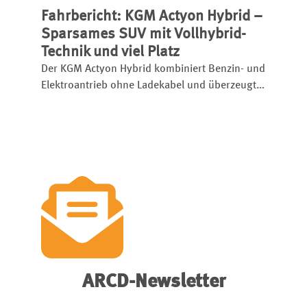
Fahrbericht: KGM Actyon Hybrid –
Limousine startet bereits ab 46.600 Euro und
setzt etablierte Rivalen unter Druck.
Sparsames SUV mit Vollhybrid-
Technik und viel Platz
Der KGM Actyon Hybrid kombiniert Benzin- und
Elektroantrieb ohne Ladekabel und überzeugt
mit Platz, Komfort und niedrigem Verbrauch.
ARCD-Newsletter