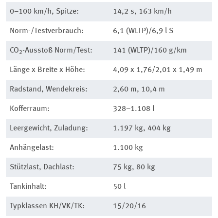
0–100 km/h, Spitze:
14,2 s, 163 km/h
Norm-/Testverbrauch:
6,1 (WLTP)/6,9 l S
CO
-Ausstoß Norm/Test:
141 (WLTP)/160 g/km
2
Länge x Breite x Höhe:
4,09 x 1,76/2,01 x 1,49 m
Radstand, Wendekreis:
2,60 m, 10,4 m
Kofferraum:
328–1.108 l
Leergewicht, Zuladung:
1.197 kg, 404 kg
Anhängelast:
1.100 kg
Stützlast, Dachlast:
75 kg, 80 kg
Tankinhalt:
50 l
Typklassen KH/VK/TK:
15/20/16