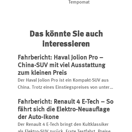
Tempomat
Das könnte Sie auch
interessieren
Fahrbericht: Haval Jolion Pro –
China-SUV mit viel Ausstattung
zum kleinen Preis
Der Haval Jolion Pro ist ein Kompakt-SUV aus
China. Trotz eines Einstiegspreises von unter
25.000 Euro bietet er eine umfangreiche
Fahrbericht: Renault 4 E-Tech – So
Ausstattung, einen kräftigen Turbobenziner
und eignet sich sogar für den
fährt sich die Elektro-Neuauflage
Anhängerbetrieb.
der Auto-Ikone
Der Renault 4 E-Tech bringt den Kultklassiker
als Elektro-SUV zurück. Erste Testfahrt, Preise,