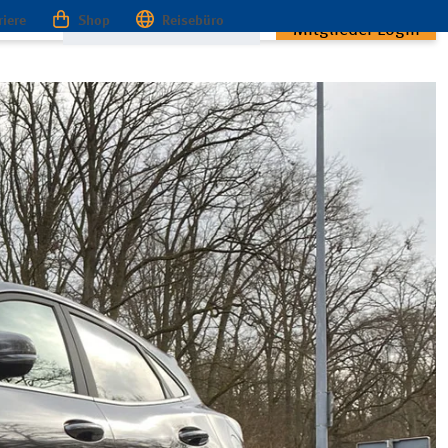
riere
Shop
Reisebüro
Mitglieder Login