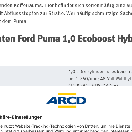
enden Kofferraums. Hier befindet sich serienmäßig eine 
t Abflussstopfen zur Straße. Wer häufig schmutzige Sachen
it dem Puma.
aten
Ford Puma 1,0 Ecoboost Hyb
1,0-l-Dreizylinder-Turbobenzi
bei 1.750/min; 48-Volt-Mildhyb
(11,5 kW/16 PS, 24 Nm)
Front, Siebengang-Doppelkup
9,6 s, 190 km/h
6,1 (WLTP)/7,3 l S