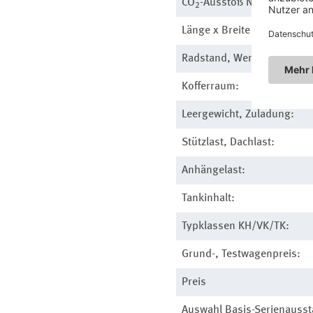
CO
-Ausstoß Norm/Test:
2
Länge x Breite x Höhe:
Radstand, Wendekreis:
Kofferraum:
Leergewicht, Zuladung:
Stützlast, Dachlast:
Anhängelast:
Tankinhalt:
Typklassen KH/VK/TK:
Grund-, Testwagenpreis:
Preis
Auswahl Basis-Serienausst