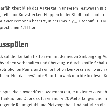
arfähigkeit blieb das Aggregat in unserem Testwagen mit
, teils nur Kurzstrecken-Etappen in der Stadt, auf Lands
it vier Personen besetzt, in der Praxis 7,3 Liter auf 100 K
rochenen 6,1 Liter.
usspülen
ck auf die Tankuhr hatten wir mit der neuen Siebengang-A
ldhybriden vorbehalten und überzeugte durch sanfte Schalt
tgetriebenen Puma und seiner hohen Lenkpräzision waren w
hsen. Nur das erwähnte Sportfahrwerk mochte in dieser Ko
ispiel die einwandfreie Bedienbarkeit, mit kleiner Ausnah
izfunktionen. Oder das für ein nur 4,20 Meter langes und 
rragende Raumgefühl und Platzangebot. Und natürlich di