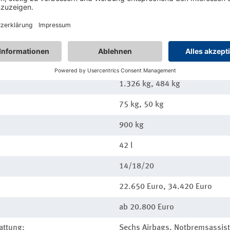
141 (WLTP)/169 g/km
4,20 x 1,81/1,93 x 1,53 m
2,59 m, 10,6 m
456–1.216 l
1.326 kg, 484 kg
75 kg, 50 kg
900 kg
42 l
14/18/20
22.650 Euro, 34.420 Euro
ab 20.800 Euro
attung:
Sechs Airbags, Notbremsassiste