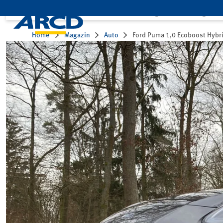
Leistungen
Mitglied
Home
Magazin
Auto
Ford Puma 1,0 Ecoboost Hybr