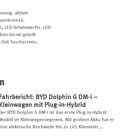
nung, aktiver
sionsbremse,
, LED-Scheinwerfer, LED-
hne 60:40 geteilt
-Zoll-Touchscreen,
en
Fahrbericht: BYD Dolphin G DM-i –
Kleinwagen mit Plug-in-Hybrid
Der BYD Dolphin G DM-i ist das erste Plug-in-Hybrid-
Modell im Kleinwagensegment. Mit großem Akku hat er
eine elektrische Reichweite bis zu 105 Kilometer,
insgesamt kann er bis zu 1.040 Kilometer weit kommen.