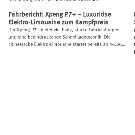
n
Ausstattung und Fahreindruck im Überblick.
Fahrbericht: Xpeng P7+ – Luxuriöse
Elektro-Limousine zum Kampfpreis
Der Xpeng P7+ bietet viel Platz, starke Fahrleistungen
und eine beeindruckende Schnellladetechnik. Die
chinesische Elektro-Limousine startet bereits ab 46.600
Euro und setzt etablierte Rivalen unter Druck.