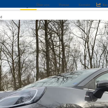
Über uns
Presse
Kontakt
Kar
schaft
Magazin
Infothek
id