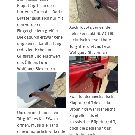
Klapptürgriff an den
hinteren Türen des Dacia
Bigster lässt sich nur mit
den vorderen
Auch Toyota verwendet
Fingergliedern greifen.
beim Kompakt-SUV C-HR
Die dadurch erzwungene
elektrisch versenkbare
ungelenke Handhaltung
Türgriffe rundum. Foto:
reduziert Hebel und
Wolfgang Sievernich
Griffkraft und erschwert
das Öffnen. Foto:
Wolfgang Sievernich
Zwar ist der mechanische
Klapptürgriff des Lada
Urban 4x4 weniger leicht
Um den mechanischen
zu greifen als ein
Türgriff des Kia EV4 zu
klassischer Bügeltürgriff,
öffnen, muss die Hand
doch die Bedienung ist
eine unnatürlich wirkende
weiterhin sicher