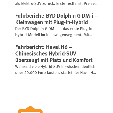
als Elektro-SUV zurück. Erste Testfahrt, Preise,
Reichweite, Ladezeit, Ausstattung und
Fahrbericht: BYD Dolphin G DM-i –
Fahreindruck im Überblick.
Kleinwagen mit Plug-in-Hybrid
Der BYD Dolphin G DM-i ist das erste Plug-in-
Hybrid-Modell im Kleinwagensegment. Mit
großem Akku hat er eine elektrische Reichweite
Fahrbericht: Haval H6 –
bis zu 105 Kilometer, insgesamt kann er bis zu
1.040 Kilometer weit kommen.
Chinesisches Hybrid-SUV
überzeugt mit Platz und Komfort
Während viele Hybrid-SUV inzwischen deutlich
über 40.000 Euro kosten, startet der Haval H6
bereits ab 31.990 Euro.