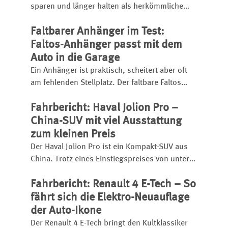
sparen und länger halten als herkömmliche
Systeme. Doch bei zahlreichen Motoren kommt
Faltbarer Anhänger im Test:
es zu vorzeitigem Verschleiß – bis hin zum
Motorschaden. Welche Modelle betroffen sind
Faltos-Anhänger passt mit dem
und worauf Käufer achten müssen.
Auto in die Garage
Ein Anhänger ist praktisch, scheitert aber oft
am fehlenden Stellplatz. Der faltbare Faltos
verspricht die Lösung: Er passt
Fahrbericht: Haval Jolion Pro –
zusammengeklappt in die Garage, mit dem
Auto noch davor. Wir zeigen, was der clevere
China-SUV mit viel Ausstattung
Anhänger kann und wie er aufgebaut wird.
zum kleinen Preis
Der Haval Jolion Pro ist ein Kompakt-SUV aus
China. Trotz eines Einstiegspreises von unter
25.000 Euro bietet er eine umfangreiche
Fahrbericht: Renault 4 E-Tech – So
Ausstattung, einen kräftigen Turbobenziner
und eignet sich sogar für den
fährt sich die Elektro-Neuauflage
Anhängerbetrieb.
der Auto-Ikone
Der Renault 4 E-Tech bringt den Kultklassiker