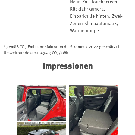
Neun-Zoll-Touchscreen,
Rückfahrkamera,
Einparkhilfe hinten, Zwei-
Zonen-Klimaautomatik,
Wärmepumpe
* gemäß CO
-Emissionsfaktor im dt. Strommix 2022 geschätzt lt.
2
Umweltbundesamt: 434 g CO
/kWh
2
Impressionen