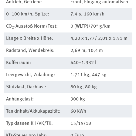
Antrieb, Getriebe
Front, Eingang automatisch
0–100 km/h, Spitze:
7,4 s, 160 km/h
CO
-Ausstoß Norm/Test:
0 (WLTP)/70* g/km
2
Länge x Breite x Höhe:
4,20 x 1,77/ 2,01 x 1,51 m
Radstand, Wendekreis:
2,69 m, 10,4 m
Kofferraum:
440–1.332 l
Leergewicht, Zuladung:
1.711 kg, 447 kg
Stützlast, Dachlast:
80 kg, 80 kg
Anhängelast:
900 kg
Tankinhalt/Akkukapazität:
60 kWh
Typklassen KH/VK/TK:
15/19/18
Kfz-Steuer pro Jahr:
0 Euro