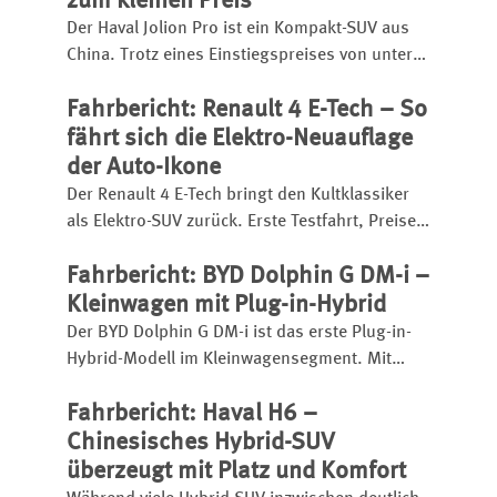
zum kleinen Preis
Der Haval Jolion Pro ist ein Kompakt-SUV aus
China. Trotz eines Einstiegspreises von unter
25.000 Euro bietet er eine umfangreiche
Fahrbericht: Renault 4 E-Tech – So
Ausstattung, einen kräftigen Turbobenziner
und eignet sich sogar für den
fährt sich die Elektro-Neuauflage
Anhängerbetrieb.
der Auto-Ikone
Der Renault 4 E-Tech bringt den Kultklassiker
als Elektro-SUV zurück. Erste Testfahrt, Preise,
Reichweite, Ladezeit, Ausstattung und
Fahrbericht: BYD Dolphin G DM-i –
Fahreindruck im Überblick.
Kleinwagen mit Plug-in-Hybrid
Der BYD Dolphin G DM-i ist das erste Plug-in-
Hybrid-Modell im Kleinwagensegment. Mit
großem Akku hat er eine elektrische Reichweite
Fahrbericht: Haval H6 –
bis zu 105 Kilometer, insgesamt kann er bis zu
1.040 Kilometer weit kommen.
Chinesisches Hybrid-SUV
überzeugt mit Platz und Komfort