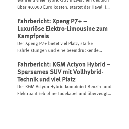
Während viele Hybrid-SUV inzwischen deutlich
über 40.000 Euro kosten, startet der Haval H6
bereits ab 31.990 Euro.
Fahrbericht: Xpeng P7+ –
Luxuriöse Elektro-Limousine zum
Kampfpreis
Der Xpeng P7+ bietet viel Platz, starke
Fahrleistungen und eine beeindruckende
Schnellladetechnik. Die chinesische Elektro-
Fahrbericht: KGM Actyon Hybrid –
Limousine startet bereits ab 46.600 Euro und
setzt etablierte Rivalen unter Druck.
Sparsames SUV mit Vollhybrid-
Technik und viel Platz
Der KGM Actyon Hybrid kombiniert Benzin- und
Elektroantrieb ohne Ladekabel und überzeugt
mit Platz, Komfort und niedrigem Verbrauch.