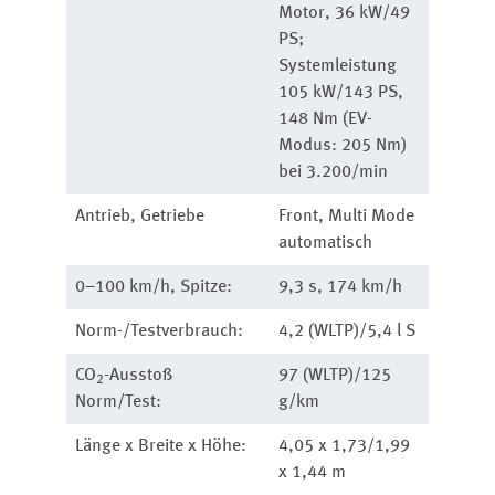
Motor, 36 kW/49
PS;
Systemleistung
105 kW/143 PS,
148 Nm (EV-
Modus: 205 Nm)
bei 3.200/min
Antrieb, Getriebe
Front, Multi Mode
automatisch
0–100 km/h, Spitze:
9,3 s, 174 km/h
Norm-/Testverbrauch:
4,2 (WLTP)/5,4 l S
CO
-Ausstoß
97 (WLTP)/125
2
Norm/Test:
g/km
Länge x Breite x Höhe:
4,05 x 1,73/1,99
x 1,44 m