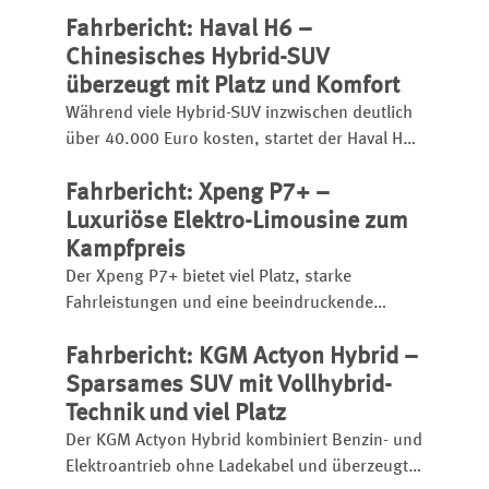
großem Akku hat er eine elektrische Reichweite
Fahrbericht: Haval H6 –
bis zu 105 Kilometer, insgesamt kann er bis zu
1.040 Kilometer weit kommen.
Chinesisches Hybrid-SUV
überzeugt mit Platz und Komfort
Während viele Hybrid-SUV inzwischen deutlich
über 40.000 Euro kosten, startet der Haval H6
bereits ab 31.990 Euro.
Fahrbericht: Xpeng P7+ –
Luxuriöse Elektro-Limousine zum
Kampfpreis
Der Xpeng P7+ bietet viel Platz, starke
Fahrleistungen und eine beeindruckende
Schnellladetechnik. Die chinesische Elektro-
Fahrbericht: KGM Actyon Hybrid –
Limousine startet bereits ab 46.600 Euro und
setzt etablierte Rivalen unter Druck.
Sparsames SUV mit Vollhybrid-
Technik und viel Platz
Der KGM Actyon Hybrid kombiniert Benzin- und
Elektroantrieb ohne Ladekabel und überzeugt