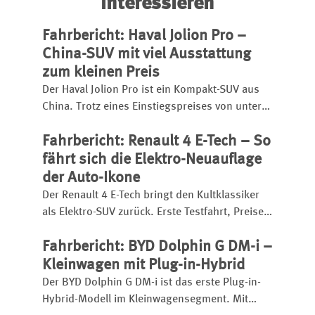
interessieren
Fahrbericht: Haval Jolion Pro –
China-SUV mit viel Ausstattung
zum kleinen Preis
Der Haval Jolion Pro ist ein Kompakt-SUV aus
China. Trotz eines Einstiegspreises von unter
25.000 Euro bietet er eine umfangreiche
Fahrbericht: Renault 4 E-Tech – So
Ausstattung, einen kräftigen Turbobenziner
und eignet sich sogar für den
fährt sich die Elektro-Neuauflage
Anhängerbetrieb.
der Auto-Ikone
Der Renault 4 E-Tech bringt den Kultklassiker
als Elektro-SUV zurück. Erste Testfahrt, Preise,
Reichweite, Ladezeit, Ausstattung und
Fahrbericht: BYD Dolphin G DM-i –
Fahreindruck im Überblick.
Kleinwagen mit Plug-in-Hybrid
Der BYD Dolphin G DM-i ist das erste Plug-in-
Hybrid-Modell im Kleinwagensegment. Mit