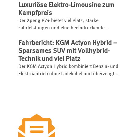
Luxuriöse Elektro-Limousine zum
Kampfpreis
Der Xpeng P7+ bietet viel Platz, starke
Fahrleistungen und eine beeindruckende
Schnellladetechnik. Die chinesische Elektro-
Fahrbericht: KGM Actyon Hybrid –
Limousine startet bereits ab 46.600 Euro und
setzt etablierte Rivalen unter Druck.
Sparsames SUV mit Vollhybrid-
Technik und viel Platz
Der KGM Actyon Hybrid kombiniert Benzin- und
Elektroantrieb ohne Ladekabel und überzeugt
mit Platz, Komfort und niedrigem Verbrauch.