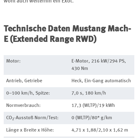
wohl auch weiterhin ein Exot.
Technische Daten
Mustang Mach-
E (Extended Range RWD)
Motor:
E-Motor, 216 kW/294 PS,
430 Nm
Antrieb, Getriebe
Heck, Ein-Gang automatisch
0–100 km/h, Spitze:
7,0 s, 180 km/h
Normverbrauch:
17,3 (WLTP)/19 kWh
CO
-Ausstoß Norm/Test:
0 (WLTP)/80* g/km
2
Länge x Breite x Höhe:
4,71 x 1,88/2,10 x 1,62 m