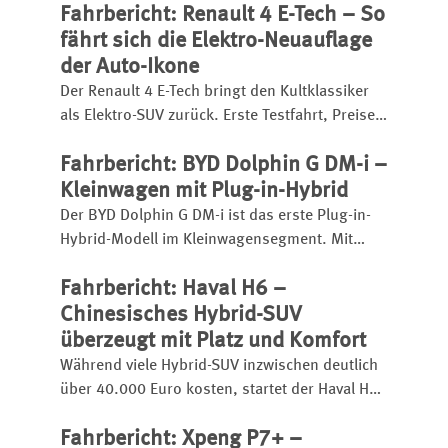
Fahrbericht: Renault 4 E-Tech – So
Ausstattung, einen kräftigen Turbobenziner
und eignet sich sogar für den
fährt sich die Elektro-Neuauflage
Anhängerbetrieb.
der Auto-Ikone
Der Renault 4 E-Tech bringt den Kultklassiker
als Elektro-SUV zurück. Erste Testfahrt, Preise,
Reichweite, Ladezeit, Ausstattung und
Fahrbericht: BYD Dolphin G DM-i –
Fahreindruck im Überblick.
Kleinwagen mit Plug-in-Hybrid
Der BYD Dolphin G DM-i ist das erste Plug-in-
Hybrid-Modell im Kleinwagensegment. Mit
großem Akku hat er eine elektrische Reichweite
Fahrbericht: Haval H6 –
bis zu 105 Kilometer, insgesamt kann er bis zu
1.040 Kilometer weit kommen.
Chinesisches Hybrid-SUV
überzeugt mit Platz und Komfort
Während viele Hybrid-SUV inzwischen deutlich
über 40.000 Euro kosten, startet der Haval H6
bereits ab 31.990 Euro.
Fahrbericht: Xpeng P7+ –