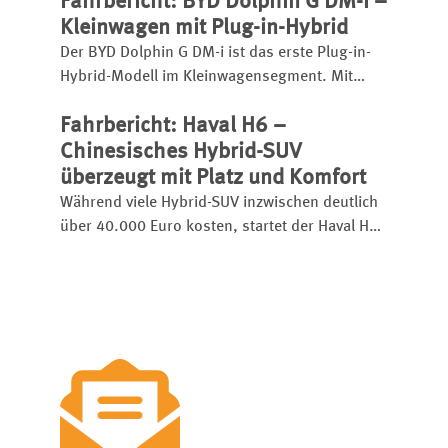
Fahrbericht: BYD Dolphin G DM-i –
Fahreindruck im Überblick.
Kleinwagen mit Plug-in-Hybrid
Der BYD Dolphin G DM-i ist das erste Plug-in-
Hybrid-Modell im Kleinwagensegment. Mit
großem Akku hat er eine elektrische Reichweite
Fahrbericht: Haval H6 –
bis zu 105 Kilometer, insgesamt kann er bis zu
1.040 Kilometer weit kommen.
Chinesisches Hybrid-SUV
überzeugt mit Platz und Komfort
Während viele Hybrid-SUV inzwischen deutlich
über 40.000 Euro kosten, startet der Haval H6
bereits ab 31.990 Euro.