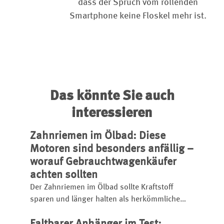
dass der Spruch vom rollenden
Smartphone keine Floskel mehr ist.
Das könnte Sie auch
interessieren
Zahnriemen im Ölbad: Diese
Motoren sind besonders anfällig –
worauf Gebrauchtwagenkäufer
achten sollten
Der Zahnriemen im Ölbad sollte Kraftstoff
sparen und länger halten als herkömmliche
Systeme. Doch bei zahlreichen Motoren kommt
es zu vorzeitigem Verschleiß – bis hin zum