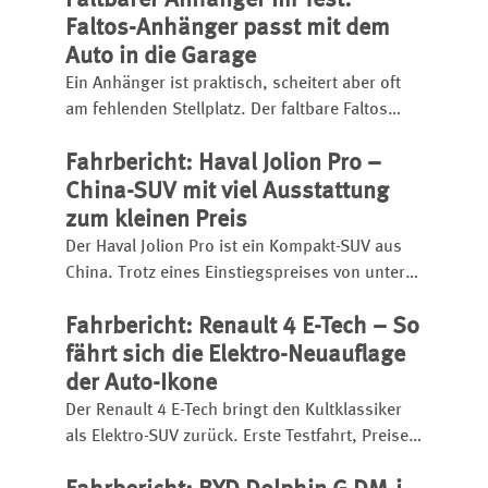
Faltbarer Anhänger im Test:
Motorschaden. Welche Modelle betroffen sind
Faltos-Anhänger passt mit dem
und worauf Käufer achten müssen.
Auto in die Garage
Ein Anhänger ist praktisch, scheitert aber oft
am fehlenden Stellplatz. Der faltbare Faltos
verspricht die Lösung: Er passt
Fahrbericht: Haval Jolion Pro –
zusammengeklappt in die Garage, mit dem
Auto noch davor. Wir zeigen, was der clevere
China-SUV mit viel Ausstattung
Anhänger kann und wie er aufgebaut wird.
zum kleinen Preis
Der Haval Jolion Pro ist ein Kompakt-SUV aus
China. Trotz eines Einstiegspreises von unter
25.000 Euro bietet er eine umfangreiche
Fahrbericht: Renault 4 E-Tech – So
Ausstattung, einen kräftigen Turbobenziner
und eignet sich sogar für den
fährt sich die Elektro-Neuauflage
Anhängerbetrieb.
der Auto-Ikone
Der Renault 4 E-Tech bringt den Kultklassiker
als Elektro-SUV zurück. Erste Testfahrt, Preise,
Reichweite, Ladezeit, Ausstattung und