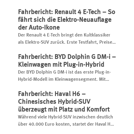
25.000 Euro bietet er eine umfangreiche
Fahrbericht: Renault 4 E-Tech – So
Ausstattung, einen kräftigen Turbobenziner
und eignet sich sogar für den
fährt sich die Elektro-Neuauflage
Anhängerbetrieb.
der Auto-Ikone
Der Renault 4 E-Tech bringt den Kultklassiker
als Elektro-SUV zurück. Erste Testfahrt, Preise,
Reichweite, Ladezeit, Ausstattung und
Fahrbericht: BYD Dolphin G DM-i –
Fahreindruck im Überblick.
Kleinwagen mit Plug-in-Hybrid
Der BYD Dolphin G DM-i ist das erste Plug-in-
Hybrid-Modell im Kleinwagensegment. Mit
großem Akku hat er eine elektrische Reichweite
Fahrbericht: Haval H6 –
bis zu 105 Kilometer, insgesamt kann er bis zu
1.040 Kilometer weit kommen.
Chinesisches Hybrid-SUV
überzeugt mit Platz und Komfort
Während viele Hybrid-SUV inzwischen deutlich
über 40.000 Euro kosten, startet der Haval H6
bereits ab 31.990 Euro.