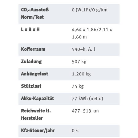
CO
-Ausstoß
0 (WLTP)/0 g/km
2
Norm/Test
L x B x H
4,64 x 1,86/2,11 x
1,60 m
Kofferraum
540–k. A. l
Zuladung
507 kg
Anhängelast
1.200 kg
Stützlast
75 kg
Akku-Kapazität
77 kWh (netto)
Reichweite lt.
477–513 km
Hersteller
Kfz-Steuer/Jahr
0 €