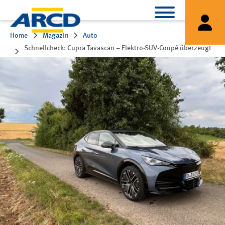
Home
Magazin
Auto
Schnellcheck: Cupra Tavascan – Elektro-SUV-Coupé überzeugt
mit Fahrspaß, schwächelt bei der Bedienung