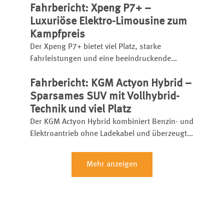
Fahrbericht: Xpeng P7+ –
Luxuriöse Elektro-Limousine zum
Kampfpreis
Der Xpeng P7+ bietet viel Platz, starke
Fahrleistungen und eine beeindruckende
Schnellladetechnik. Die chinesische Elektro-
Fahrbericht: KGM Actyon Hybrid –
Limousine startet bereits ab 46.600 Euro und
setzt etablierte Rivalen unter Druck.
Sparsames SUV mit Vollhybrid-
Technik und viel Platz
Der KGM Actyon Hybrid kombiniert Benzin- und
Elektroantrieb ohne Ladekabel und überzeugt
mit Platz, Komfort und niedrigem Verbrauch.
Mehr anzeigen