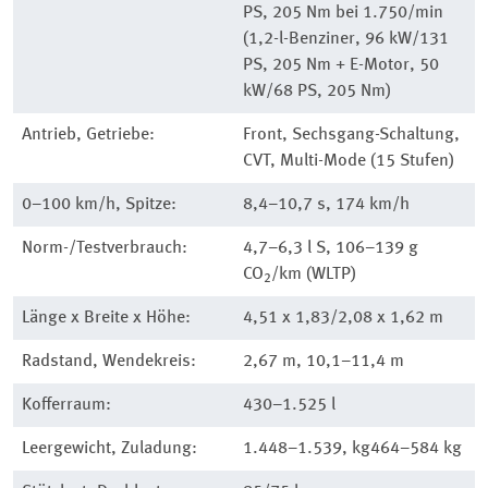
PS, 205 Nm bei 1.750/min
(1,2-l-Benziner, 96 kW/131
PS, 205 Nm + E-Motor, 50
kW/68 PS, 205 Nm)
Antrieb, Getriebe:
Front, Sechsgang-Schaltung,
CVT, Multi-Mode (15 Stufen)
0–100 km/h, Spitze:
8,4–10,7 s, 174 km/h
Norm-/Testverbrauch:
4,7–6,3 l S, 106–139 g
CO
/km (WLTP)
2
Länge x Breite x Höhe:
4,51 x 1,83/2,08 x 1,62 m
Radstand, Wendekreis:
2,67 m, 10,1–11,4 m
Kofferraum:
430–1.525 l
Leergewicht, Zuladung:
1.448–1.539, kg464–584 kg