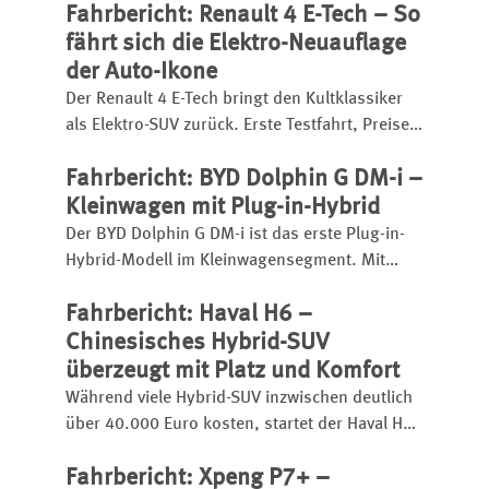
Fahrbericht: Renault 4 E-Tech – So
Ausstattung, einen kräftigen Turbobenziner
und eignet sich sogar für den
fährt sich die Elektro-Neuauflage
Anhängerbetrieb.
der Auto-Ikone
Der Renault 4 E-Tech bringt den Kultklassiker
als Elektro-SUV zurück. Erste Testfahrt, Preise,
Reichweite, Ladezeit, Ausstattung und
Fahrbericht: BYD Dolphin G DM-i –
Fahreindruck im Überblick.
Kleinwagen mit Plug-in-Hybrid
Der BYD Dolphin G DM-i ist das erste Plug-in-
Hybrid-Modell im Kleinwagensegment. Mit
großem Akku hat er eine elektrische Reichweite
Fahrbericht: Haval H6 –
bis zu 105 Kilometer, insgesamt kann er bis zu
1.040 Kilometer weit kommen.
Chinesisches Hybrid-SUV
überzeugt mit Platz und Komfort
Während viele Hybrid-SUV inzwischen deutlich
über 40.000 Euro kosten, startet der Haval H6
bereits ab 31.990 Euro.
Fahrbericht: Xpeng P7+ –