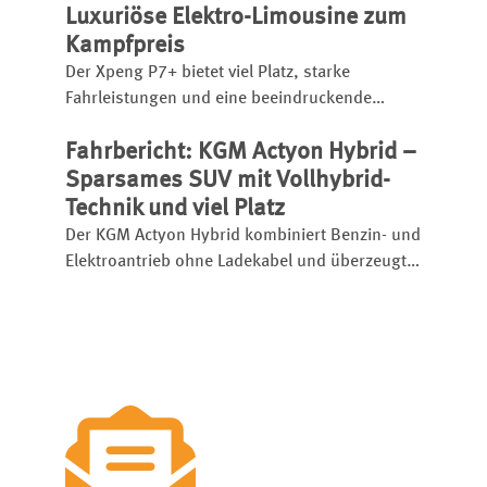
Luxuriöse Elektro-Limousine zum
Kampfpreis
Der Xpeng P7+ bietet viel Platz, starke
Fahrleistungen und eine beeindruckende
Schnellladetechnik. Die chinesische Elektro-
Fahrbericht: KGM Actyon Hybrid –
Limousine startet bereits ab 46.600 Euro und
setzt etablierte Rivalen unter Druck.
Sparsames SUV mit Vollhybrid-
Technik und viel Platz
Der KGM Actyon Hybrid kombiniert Benzin- und
Elektroantrieb ohne Ladekabel und überzeugt
mit Platz, Komfort und niedrigem Verbrauch.