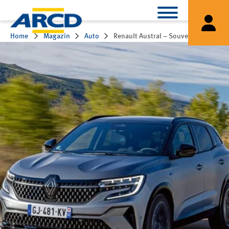
Home
Magazin
Auto
Renault Austral – Souveräner Typ