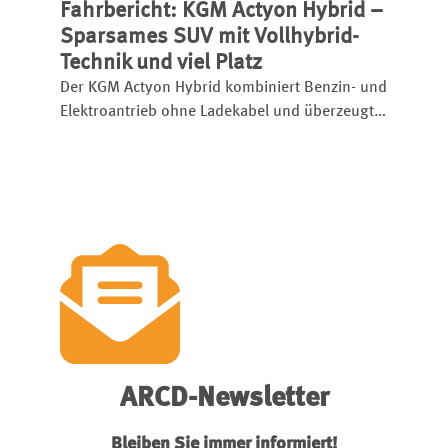
Fahrbericht: KGM Actyon Hybrid –
Limousine startet bereits ab 46.600 Euro und
setzt etablierte Rivalen unter Druck.
Sparsames SUV mit Vollhybrid-
Technik und viel Platz
Der KGM Actyon Hybrid kombiniert Benzin- und
Elektroantrieb ohne Ladekabel und überzeugt
mit Platz, Komfort und niedrigem Verbrauch.
ARCD-Newsletter
Bleiben Sie immer informiert!