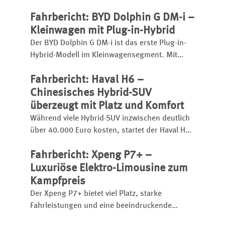
Reichweite, Ladezeit, Ausstattung und
Fahrbericht: BYD Dolphin G DM-i –
Fahreindruck im Überblick.
Kleinwagen mit Plug-in-Hybrid
Der BYD Dolphin G DM-i ist das erste Plug-in-
Hybrid-Modell im Kleinwagensegment. Mit
großem Akku hat er eine elektrische Reichweite
Fahrbericht: Haval H6 –
bis zu 105 Kilometer, insgesamt kann er bis zu
1.040 Kilometer weit kommen.
Chinesisches Hybrid-SUV
überzeugt mit Platz und Komfort
Während viele Hybrid-SUV inzwischen deutlich
über 40.000 Euro kosten, startet der Haval H6
bereits ab 31.990 Euro.
Fahrbericht: Xpeng P7+ –
Luxuriöse Elektro-Limousine zum
Kampfpreis
Der Xpeng P7+ bietet viel Platz, starke
Fahrleistungen und eine beeindruckende
Schnellladetechnik. Die chinesische Elektro-