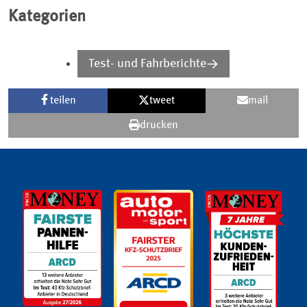
Kategorien
Test- und Fahrberichte
teilen
tweet
mail
drucken