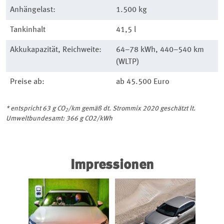
Anhängelast:
1.500 kg
Tankinhalt
41,5 l
Akkukapazität, Reichweite:
64–78 kWh, 440–540 km
(WLTP)
Preise ab:
ab 45.500 Euro
* entspricht 63 g CO
/km gemäß dt. Strommix 2020 geschätzt lt.
2
Umweltbundesamt: 366 g CO2/kWh
Impressionen