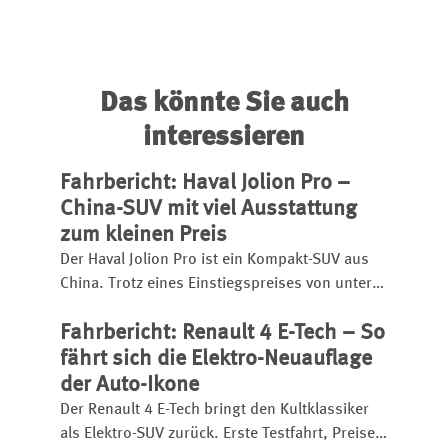
Das könnte Sie auch
interessieren
Fahrbericht: Haval Jolion Pro –
China-SUV mit viel Ausstattung
zum kleinen Preis
Der Haval Jolion Pro ist ein Kompakt-SUV aus
China. Trotz eines Einstiegspreises von unter
25.000 Euro bietet er eine umfangreiche
Fahrbericht: Renault 4 E-Tech – So
Ausstattung, einen kräftigen Turbobenziner
und eignet sich sogar für den
fährt sich die Elektro-Neuauflage
Anhängerbetrieb.
der Auto-Ikone
Der Renault 4 E-Tech bringt den Kultklassiker
als Elektro-SUV zurück. Erste Testfahrt, Preise,