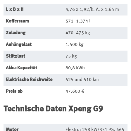
L x B x H
4,76 x 1,92/k. A. x 1,65 m
Kofferraum
571–1.374
l
Zuladung
470–475 kg
Anhängelast
1.500 kg
Stützlast
75 kg
Akku-Kapazität
80,8 kWh
Elektrische Reichweite
525 und 510 km
Preis ab
47.600 €
Technische Daten
Xpeng G9
Motor
Elektro: 258 kW/351 PS, 465