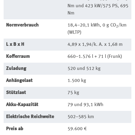
Nm und 423 kW/575 PS, 695
Nm
Normverbrauch
18,4–20,1 kWh, 0 g CO
/km
2
(WLTP)
L x B x H
4,89 x 1,94/k. A. x 1,68 m
Kofferraum
660–1.576
l + 71 l (Frunk)
Zuladung
520 und 512 kg
Anhängelast
1.500 kg
Stützlast
75 kg
Akku-Kapazität
79 und 93,1 kWh
Elektrische Reichweite
502–585 km
Preis ab
59.600 €