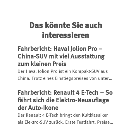
Das könnte Sie auch
interessieren
Fahrbericht: Haval Jolion Pro –
China-SUV mit viel Ausstattung
zum kleinen Preis
Der Haval Jolion Pro ist ein Kompakt-SUV aus
China. Trotz eines Einstiegspreises von unter
25.000 Euro bietet er eine umfangreiche
Fahrbericht: Renault 4 E-Tech – So
Ausstattung, einen kräftigen Turbobenziner
und eignet sich sogar für den
fährt sich die Elektro-Neuauflage
Anhängerbetrieb.
der Auto-Ikone
Der Renault 4 E-Tech bringt den Kultklassiker
als Elektro-SUV zurück. Erste Testfahrt, Preise,
Reichweite, Ladezeit, Ausstattung und