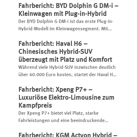
Fahrbericht: BYD Dolphin G DM-i –
Fahreindruck im Überblick.
Kleinwagen mit Plug-in-Hybrid
Der BYD Dolphin G DM-i ist das erste Plug-in-
Hybrid-Modell im Kleinwagensegment. Mit
großem Akku hat er eine elektrische Reichweite
Fahrbericht: Haval H6 –
bis zu 105 Kilometer, insgesamt kann er bis zu
1.040 Kilometer weit kommen.
Chinesisches Hybrid-SUV
überzeugt mit Platz und Komfort
Während viele Hybrid-SUV inzwischen deutlich
über 40.000 Euro kosten, startet der Haval H6
bereits ab 31.990 Euro.
Fahrbericht: Xpeng P7+ –
Luxuriöse Elektro-Limousine zum
Kampfpreis
Der Xpeng P7+ bietet viel Platz, starke
Fahrleistungen und eine beeindruckende
Schnellladetechnik. Die chinesische Elektro-
Fahrbericht: KGM Actyon Hybrid –
Limousine startet bereits ab 46.600 Euro und