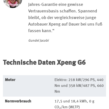
Jahres-Garantie eine gewisse
Vertrauensbasis schaffen. Spannend
bleibt, ob der vergleichsweise junge
Autobauer Xpeng auf Dauer bei uns Fuß
fassen kann.“
Gundel Jacobi
Technische Daten
Xpeng G6
Motor
Elektro: 218 kW/296 PS, 440
Nm und 358 kW/487 PS, 660
Nm
Normverbrauch
17,5 und 18,4 kWh, 0 g
CO
/km (WLTP)
2