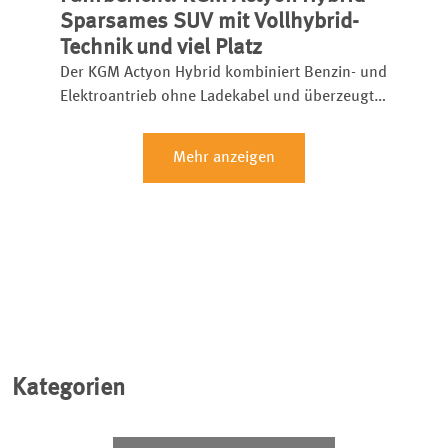
setzt etablierte Rivalen unter Druck.
Sparsames SUV mit Vollhybrid-
Technik und viel Platz
Der KGM Actyon Hybrid kombiniert Benzin- und
Elektroantrieb ohne Ladekabel und überzeugt
mit Platz, Komfort und niedrigem Verbrauch.
Mehr anzeigen
Kategorien