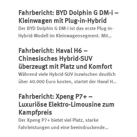
Reichweite, Ladezeit, Ausstattung und
Fahrbericht: BYD Dolphin G DM-i –
Fahreindruck im Überblick.
Kleinwagen mit Plug-in-Hybrid
Der BYD Dolphin G DM-i ist das erste Plug-in-
Hybrid-Modell im Kleinwagensegment. Mit
großem Akku hat er eine elektrische Reichweite
Fahrbericht: Haval H6 –
bis zu 105 Kilometer, insgesamt kann er bis zu
1.040 Kilometer weit kommen.
Chinesisches Hybrid-SUV
überzeugt mit Platz und Komfort
Während viele Hybrid-SUV inzwischen deutlich
über 40.000 Euro kosten, startet der Haval H6
bereits ab 31.990 Euro.
Fahrbericht: Xpeng P7+ –
Luxuriöse Elektro-Limousine zum
Kampfpreis
Der Xpeng P7+ bietet viel Platz, starke
Fahrleistungen und eine beeindruckende
Schnellladetechnik. Die chinesische Elektro-