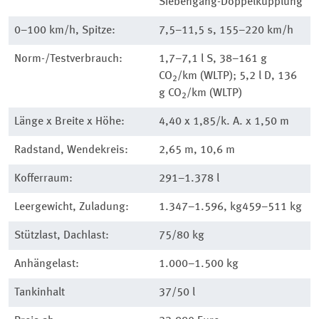
Siebengang-Doppelkupplung
0–100 km/h, Spitze:
7,5–11,5 s, 155–220 km/h
Norm-/Testverbrauch:
1,7–7,1 l S, 38–161 g
CO
/km (WLTP); 5,2 l D, 136
2
g CO
/km (WLTP)
2
Länge x Breite x Höhe:
4,40 x 1,85/k. A. x 1,50 m
Radstand, Wendekreis:
2,65 m, 10,6 m
Kofferraum:
291–1.378 l
Leergewicht, Zuladung:
1.347–1.596, kg459–511 kg
Stützlast, Dachlast:
75/80 kg
Anhängelast:
1.000–1.500 kg
Tankinhalt
37/50 l