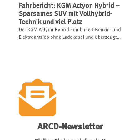
Fahrbericht: KGM Actyon Hybrid –
Limousine startet bereits ab 46.600 Euro und
setzt etablierte Rivalen unter Druck.
Sparsames SUV mit Vollhybrid-
Technik und viel Platz
Der KGM Actyon Hybrid kombiniert Benzin- und
Elektroantrieb ohne Ladekabel und überzeugt
mit Platz, Komfort und niedrigem Verbrauch.
ARCD-Newsletter