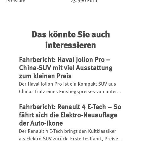
Preis ab:
23.990 Euro
Das könnte Sie auch
interessieren
Fahrbericht: Haval Jolion Pro –
China-SUV mit viel Ausstattung
zum kleinen Preis
Der Haval Jolion Pro ist ein Kompakt-SUV aus
China. Trotz eines Einstiegspreises von unter
25.000 Euro bietet er eine umfangreiche
Fahrbericht: Renault 4 E-Tech – So
Ausstattung, einen kräftigen Turbobenziner
und eignet sich sogar für den
fährt sich die Elektro-Neuauflage
Anhängerbetrieb.
der Auto-Ikone
Der Renault 4 E-Tech bringt den Kultklassiker
als Elektro-SUV zurück. Erste Testfahrt, Preise,