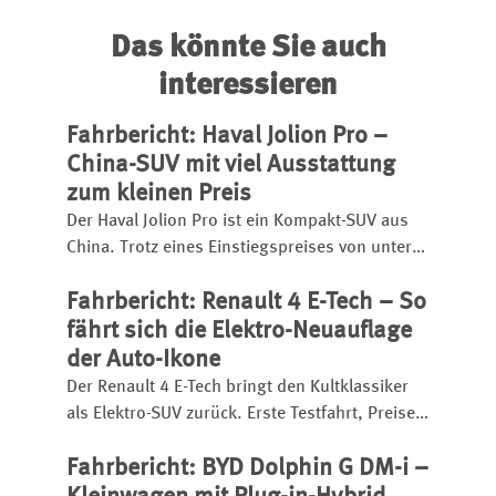
Das könnte Sie auch
interessieren
Fahrbericht: Haval Jolion Pro –
China-SUV mit viel Ausstattung
zum kleinen Preis
Der Haval Jolion Pro ist ein Kompakt-SUV aus
China. Trotz eines Einstiegspreises von unter
25.000 Euro bietet er eine umfangreiche
Fahrbericht: Renault 4 E-Tech – So
Ausstattung, einen kräftigen Turbobenziner
und eignet sich sogar für den
fährt sich die Elektro-Neuauflage
Anhängerbetrieb.
der Auto-Ikone
Der Renault 4 E-Tech bringt den Kultklassiker
als Elektro-SUV zurück. Erste Testfahrt, Preise,
Reichweite, Ladezeit, Ausstattung und
Fahrbericht: BYD Dolphin G DM-i –
Fahreindruck im Überblick.