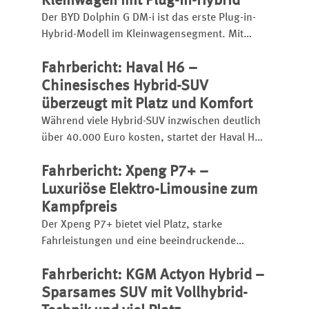
Kleinwagen mit Plug-in-Hybrid
Der BYD Dolphin G DM-i ist das erste Plug-in-
Hybrid-Modell im Kleinwagensegment. Mit
großem Akku hat er eine elektrische Reichweite
Fahrbericht: Haval H6 –
bis zu 105 Kilometer, insgesamt kann er bis zu
1.040 Kilometer weit kommen.
Chinesisches Hybrid-SUV
überzeugt mit Platz und Komfort
Während viele Hybrid-SUV inzwischen deutlich
über 40.000 Euro kosten, startet der Haval H6
bereits ab 31.990 Euro.
Fahrbericht: Xpeng P7+ –
Luxuriöse Elektro-Limousine zum
Kampfpreis
Der Xpeng P7+ bietet viel Platz, starke
Fahrleistungen und eine beeindruckende
Schnellladetechnik. Die chinesische Elektro-
Fahrbericht: KGM Actyon Hybrid –
Limousine startet bereits ab 46.600 Euro und
setzt etablierte Rivalen unter Druck.
Sparsames SUV mit Vollhybrid-