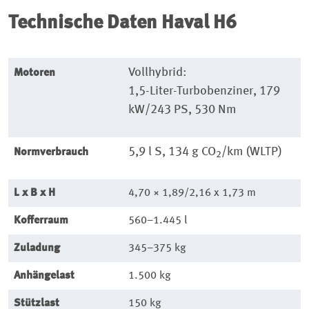
Technische
Daten Haval H6
Vollhybrid:
Motoren
1,5-Liter-Turbobenziner, 179
kW/243 PS, 530 Nm
5,9 l S, 134 g CO
/km (WLTP)
Normverbrauch
2
L x B x H
4,70 × 1,89/2,16 x 1,73 m
Kofferraum
560–1.445 l
Zuladung
345–375 kg
Anhängelast
1.500 kg
Stützlast
150 kg