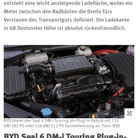
entsteht eine leicht ansteigende Ladefläche, wobei ein
Meter zwischen den Radkästen die Breite fürs
Verstauen des Transportguts definiert. Die Ladekante
in 68 Zentimeter Höhe ist absolut rückenfreundlich.
BYD bietet den Seal 6 DM-i Touring als Plug-in-Hybrid mit 135
kW/183 PS oder 156 kW/212 PS Systemleistung an. Foto: BYD
BYD Seal 6 DM-i Touring Plug-in-