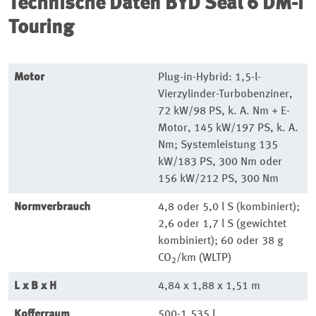
Technische Daten
BYD Seal 6 DM-i
Touring
Motor
Plug-in-Hybrid: 1,5-l-
Vierzylinder-Turbobenziner,
72 kW/98 PS, k. A. Nm + E-
Motor, 145 kW/197 PS, k. A.
Nm; Systemleistung 135
kW/183 PS, 300 Nm oder
156 kW/212 PS, 300 Nm
Normverbrauch
4,8 oder 5,0 l S (kombiniert);
2,6 oder 1,7 l S (gewichtet
kombiniert); 60 oder 38 g
CO
/km (WLTP)
2
L x B x H
4,84 x 1,88 x 1,51 m
Kofferraum
500-1.535 l