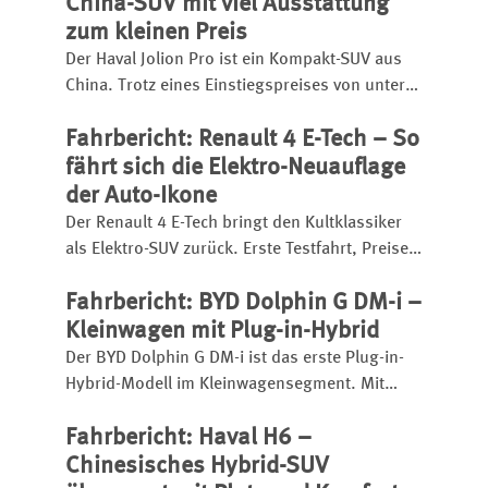
China-SUV mit viel Ausstattung
zum kleinen Preis
Der Haval Jolion Pro ist ein Kompakt-SUV aus
China. Trotz eines Einstiegspreises von unter
25.000 Euro bietet er eine umfangreiche
Fahrbericht: Renault 4 E-Tech – So
Ausstattung, einen kräftigen Turbobenziner
und eignet sich sogar für den
fährt sich die Elektro-Neuauflage
Anhängerbetrieb.
der Auto-Ikone
Der Renault 4 E-Tech bringt den Kultklassiker
als Elektro-SUV zurück. Erste Testfahrt, Preise,
Reichweite, Ladezeit, Ausstattung und
Fahrbericht: BYD Dolphin G DM-i –
Fahreindruck im Überblick.
Kleinwagen mit Plug-in-Hybrid
Der BYD Dolphin G DM-i ist das erste Plug-in-
Hybrid-Modell im Kleinwagensegment. Mit
großem Akku hat er eine elektrische Reichweite
Fahrbericht: Haval H6 –
bis zu 105 Kilometer, insgesamt kann er bis zu
1.040 Kilometer weit kommen.
Chinesisches Hybrid-SUV