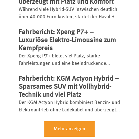
überzeugt mit Platz und Komfort
Während viele Hybrid-SUV inzwischen deutlich
über 40.000 Euro kosten, startet der Haval H6
bereits ab 31.990 Euro.
Fahrbericht: Xpeng P7+ –
Luxuriöse Elektro-Limousine zum
Kampfpreis
Der Xpeng P7+ bietet viel Platz, starke
Fahrleistungen und eine beeindruckende
Schnellladetechnik. Die chinesische Elektro-
Fahrbericht: KGM Actyon Hybrid –
Limousine startet bereits ab 46.600 Euro und
setzt etablierte Rivalen unter Druck.
Sparsames SUV mit Vollhybrid-
Technik und viel Platz
Der KGM Actyon Hybrid kombiniert Benzin- und
Elektroantrieb ohne Ladekabel und überzeugt
mit Platz, Komfort und niedrigem Verbrauch.
Mehr anzeigen