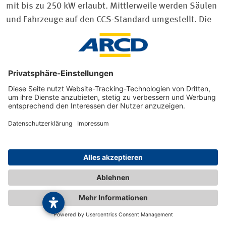
mit bis zu 250 kW erlaubt. Mittlerweile werden Säulen
und Fahrzeuge auf den CCS-Standard umgestellt. Die
Batterien von Model S, Model X und Co. können an
Superchargern innerhalb weniger Minuten aufgeladen
werden – früher generell kostenlos, mittlerweile wird
modellabhängig nach Minuten oder Kilowattstunden
(33 Cent) abgerechnet. Insgesamt betreibt Tesla nach
eigenen Angaben in Europa über 1.800 Ladestationen
mit insgesamt knapp 16.000 Ladepunkten, meist an
wichtigen Magistralen, um seinen Kunden auch
längere Reisen im Elektroauto zu ermöglichen.
Fahrzeuge anderer Marken können Supercharger nicht
nutzen, Tesla-Modelle hingegen können hingegen an
Typ-2- und gegebenenfalls an CCS-Ladesäulen tanken.
Ultraschnellladen