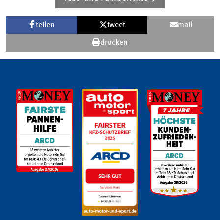
teilen
tweet
mail
drucken