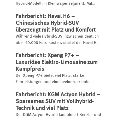
Hybrid-Modell im Kleinwagensegment. Mit
großem Akku hat er eine elektrische Reichweite
Fahrbericht: Haval H6 –
bis zu 105 Kilometer, insgesamt kann er bis zu
1.040 Kilometer weit kommen.
Chinesisches Hybrid-SUV
überzeugt mit Platz und Komfort
Während viele Hybrid-SUV inzwischen deutlich
über 40.000 Euro kosten, startet der Haval H6
bereits ab 31.990 Euro.
Fahrbericht: Xpeng P7+ –
Luxuriöse Elektro-Limousine zum
Kampfpreis
Der Xpeng P7+ bietet viel Platz, starke
Fahrleistungen und eine beeindruckende
Schnellladetechnik. Die chinesische Elektro-
Fahrbericht: KGM Actyon Hybrid –
Limousine startet bereits ab 46.600 Euro und
setzt etablierte Rivalen unter Druck.
Sparsames SUV mit Vollhybrid-
Technik und viel Platz
Der KGM Actyon Hybrid kombiniert Benzin- und