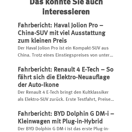
Das könnte Sie auch
interessieren
Fahrbericht: Haval Jolion Pro –
China-SUV mit viel Ausstattung
zum kleinen Preis
Der Haval Jolion Pro ist ein Kompakt-SUV aus
China. Trotz eines Einstiegspreises von unter
25.000 Euro bietet er eine umfangreiche
Fahrbericht: Renault 4 E-Tech – So
Ausstattung, einen kräftigen Turbobenziner
und eignet sich sogar für den
fährt sich die Elektro-Neuauflage
Anhängerbetrieb.
der Auto-Ikone
Der Renault 4 E-Tech bringt den Kultklassiker
als Elektro-SUV zurück. Erste Testfahrt, Preise,
Reichweite, Ladezeit, Ausstattung und
Fahrbericht: BYD Dolphin G DM-i –
Fahreindruck im Überblick.
Kleinwagen mit Plug-in-Hybrid
Der BYD Dolphin G DM-i ist das erste Plug-in-