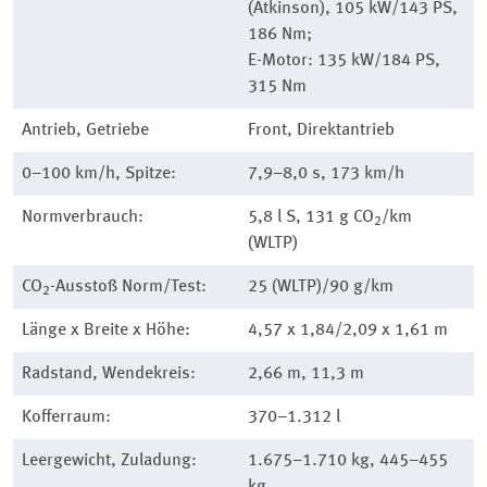
(Atkinson), 105 kW/143 PS,
186 Nm;
E-Motor: 135 kW/184 PS,
315 Nm
Antrieb, Getriebe
Front, Direktantrieb
0–100 km/h, Spitze:
7,9–8,0 s, 173 km/h
Normverbrauch:
5,8 l S, 131 g CO
/km
2
(WLTP)
CO
-Ausstoß Norm/Test:
25 (WLTP)/90 g/km
2
Länge x Breite x Höhe:
4,57 x 1,84/2,09 x 1,61 m
Radstand, Wendekreis:
2,66 m, 11,3 m
Kofferraum:
370–1.312 l
Leergewicht, Zuladung:
1.675–1.710 kg, 445–455
kg