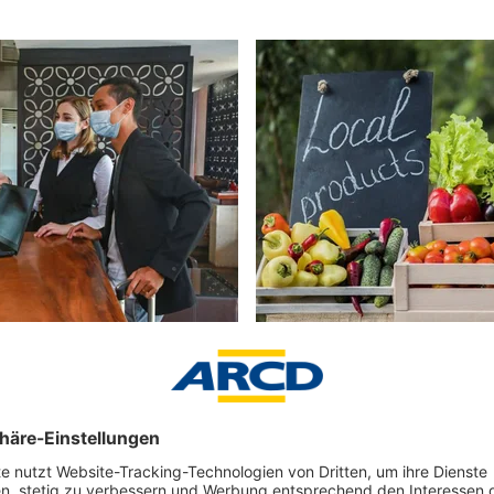
ingungen sind ein wichtiger
Der Verzehr lokaler Produkte ist e
t im Tourismus. Foto:
dem relativ viele Urlauber mitzi
t
StockMediaProduction
ustimmung