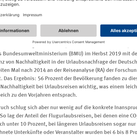
ch die Bundesbürger zum nachhaltigen Reisen? Kurz vor d
2021 virtuell stattfand, haben die ITB und Statista die R
tragt. Diese weist aktuell ca. 3,1 Millionen Deutsche als 
h 2018. Und auch die Daten des GCS (Global Consumer Surv
 im Tourismus: Der Anteil an Befragten, die der Aussage
für mich wichtig“ zustimmen, hat sich seit 2018 von 10,8 a
das Bundesumweltministerium (BMU) im Herbst 2019 mit 
nz von Nachhaltigkeit in der Urlaubsnachfrage der Deutsch
iten Mal nach 2014 an der Reiseanalyse (RA) der Forschu
gt. Das Ergebnis: 56 Prozent der Bevölkerung fanden zu di
 Nachhaltigkeit bei Urlaubs­reisen wichtig, was einem lei
leich zu den Vorjahren entsprach.
ruch schlug sich aber nur wenig auf die konkrete Inanspr
o lag der Anteil der Flugurlaubsreisen, bei denen eine CO
ich unter 10 Prozent, bei längeren Urlaubsreisen ­sogar nur 
hnete Unterkünfte oder Veranstalter wurden bei 6 bis 8 Pr