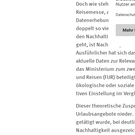
Doch wie stehen eigentli
Reisemesse, die im März 
Datenerhebung dazu beauf
doppelt so viele wie noc
den Nachhaltigkeitstrend
geht, ist Nachhaltigkeit 
Ausführlicher hat sich 
aktuelle Daten zur Releva
das Ministerium zum zwe
und Reisen (FUR) beteili
ökologische oder soziale
tiven Einstellung im Verg
Dieser theoretische Zusp
Urlaubsangebote nieder. S
getätigt wurde, bei deutl
Nachhaltigkeit ausgezeic