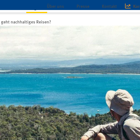
Über uns
Presse
Kontakt
Kar
schaft
Magazin
Infothek
e geht nachhaltiges Reisen?