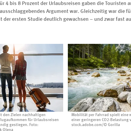
ür 4 bis 8 Prozent der Urlaubsreisen gaben die Touristen a
 ausschlaggebendes Argument war. Gleichzeitig war die für
t der ersten Studie deutlich gewachsen – und zwar fast au
t den Zielen nachhaltigen
Mobilität per Fahrrad spielt eine
r Flugaufkommen für Urlaubsreisen
einer geringeren CO2-Belastung v
ndig gestiegen. Foto:
stock.adobe.com/© Gorilla
k Olena