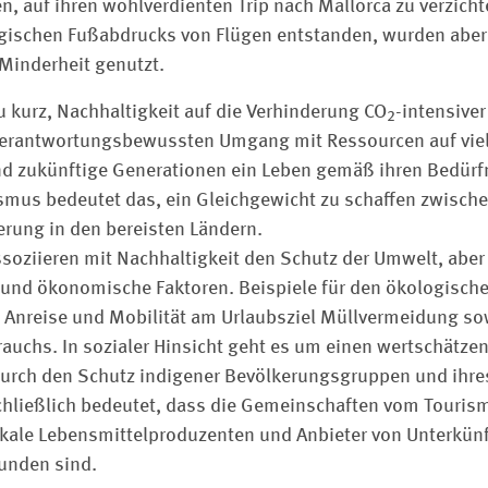
n, auf ihren wohlverdienten Trip nach Mallorca zu verzich
ischen Fußabdrucks von Flügen entstanden, wurden aber 
Minderheit genutzt.
u kurz, Nachhaltigkeit auf die Verhinderung CO
-intensiver
2
verant­wortungsbewussten Umgang mit Ressourcen auf viel
d zukünftige Ge­nerationen ein Leben gemäß ihren Bedürf
ismus bedeutet das, ein Gleichgewicht zu schaffen zwisc
erung in den bereisten Ländern.
oziieren mit Nachhaltigkeit den Schutz der Umwelt, aber
 und ökonomische Faktoren. Beispiele für den ökologisch
Anreise und Mobilität am Urlaubsziel Müllvermeidung so
auchs. In sozialer Hinsicht geht es um einen wertschätz
durch den Schutz indigener Bevölkerungsgruppen und ihr
ließlich bedeutet, dass die Gemeinschaften vom Tourismu
lokale Lebensmittelproduzenten und Anbieter von Unterkünf
unden sind.