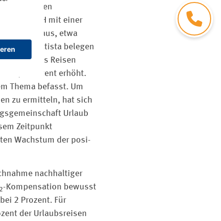
er weltgrößten
Kontakt
ascasse GmbH mit einer
Zielgruppe aus, etwa
ey) von Statista belegen
 „Wenn es ums Reisen
uf 17,8 Prozent erhöht.
dem Thema befasst. Um
en zu ermitteln, hat sich
ngsgemeinschaft Urlaub
esem Zeitpunkt
chten Wachstum der posi­
uchnahme nachhaltiger
-Kompensation bewusst
2
bei 2 Prozent. Für
ozent der Urlaubsreisen