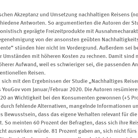
schen Akzeptanz und Umsetzung nachhaltigen Reisens (noc
chiedene Antworten. So argumentierten die Autoren der St
onistisch geprägte Freizeitprodukte mit Ausnahmecharakter
megenehmigung von der ansonsten geübten Nachhaltigkeits
ente“ stünden hier nicht im Vordergrund. Außerdem sei b
r Umständen mit höheren Kosten zu rechnen. Damit sind n
herer Aufwand, weil es schwieriger sei, die passenden A
ventionellen Reisen.
 sich mit den Ergebnissen der Studie „Nachhaltiges Reise
 YouGov vom Januar/Februar 2020. Die Autoren resümiere
020 an Wichtigkeit bei den Konsumenten gewonnen (+5 Pro
 durch fehlende Alterna­tiven, mangelnde Informationen u
s Bewusstsein, dass das eigene Verhalten relevant für die
 So meinten 60 Prozent der Befragten, dass sich ihre Reis
ht auswirken würde. 81 Prozent gaben an, sich nicht fürs