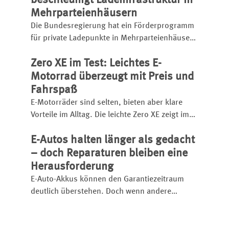
beschleunigt Ladeinfrastruktur in
Mehrparteienhäusern
Die Bundesregierung hat ein Förderprogramm
für private Ladepunkte in Mehrparteienhäusern
gestartet. Eigentümer und Unternehmen
Zero XE im Test: Leichtes E-
können seit April 2026 Zuschüsse für
Wallboxen und Stellplätze beantragen.
Motorrad überzeugt mit Preis und
Fahrspaß
E-Motorräder sind selten, bieten aber klare
Vorteile im Alltag. Die leichte Zero XE zeigt im
Test, wie wartungsarm, leise und praxisnah
E-Autos halten länger als gedacht
elektrisches Fahren in Stadt und Gelände sein
kann – trotz begrenzter Reichweite.
– doch Reparaturen bleiben eine
Herausforderung
E-Auto-Akkus können den Garantiezeitraum
deutlich überstehen. Doch wenn andere
Komponenten wie Motor, Ladeelektronik oder
Steuergeräte ausfallen, fehlt es häufig an
Ersatzteilen und Reparaturlösungen.