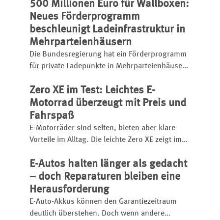
500 Millionen Euro für Wallboxen:
Plug-in-Hybride beantragen.
Neues Förderprogramm
beschleunigt Ladeinfrastruktur in
Mehrparteienhäusern
Die Bundesregierung hat ein Förderprogramm
für private Ladepunkte in Mehrparteienhäusern
gestartet. Eigentümer und Unternehmen
Zero XE im Test: Leichtes E-
können seit April 2026 Zuschüsse für
Wallboxen und Stellplätze beantragen.
Motorrad überzeugt mit Preis und
Fahrspaß
E-Motorräder sind selten, bieten aber klare
Vorteile im Alltag. Die leichte Zero XE zeigt im
Test, wie wartungsarm, leise und praxisnah
E-Autos halten länger als gedacht
elektrisches Fahren in Stadt und Gelände sein
kann – trotz begrenzter Reichweite.
– doch Reparaturen bleiben eine
Herausforderung
E-Auto-Akkus können den Garantiezeitraum
deutlich überstehen. Doch wenn andere