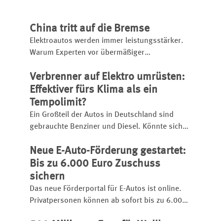
China tritt auf die Bremse
Elektroautos werden immer leistungsstärker.
Warum Experten vor übermäßiger
Beschleunigung warnen und wie China
Verbrenner auf Elektro umrüsten:
Leistung und Stromverbrauch begrenzen will.
Effektiver fürs Klima als ein
Tempolimit?
Ein Großteil der Autos in Deutschland sind
gebrauchte Benziner und Diesel. Könnte sich
hier eine Umrüstung auf E-Antrieb lohnen? Eine
Neue E-Auto-Förderung gestartet:
neue Studie zeigt: Der ökologische Effekt wäre
enorm.
Bis zu 6.000 Euro Zuschuss
sichern
Das neue Förderportal für E-Autos ist online.
Privatpersonen können ab sofort bis zu 6.000
Euro Zuschuss für Elektroautos und bestimmte