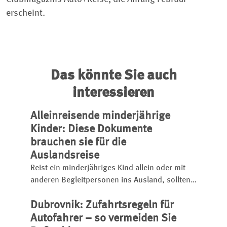
erscheint.
Das könnte Sie auch
interessieren
Alleinreisende minderjährige
Kinder: Diese Dokumente
brauchen sie für die
Auslandsreise
Reist ein minderjähriges Kind allein oder mit
anderen Begleitpersonen ins Ausland, sollten
Eltern die notwendigen Reisedokumente
Dubrovnik: Zufahrtsregeln für
rechtzeitig prüfen. Welche Unterlagen
mitzuführen sind und worauf sonst zu achten
Autofahrer – so vermeiden Sie