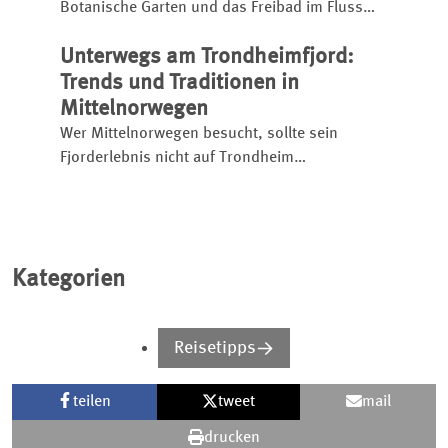
Botanische Garten und das Freibad im Fluss
Göta Älv sind kostenfrei nutzbar, das
Unterwegs am Trondheimfjord:
Wissenschaftsmuseum überrascht mit
interaktiver KI und auch kulinarisch gibt’s
Trends und Traditionen in
einiges zu entdecken. Hinzu kommt die lässige
Mittelnorwegen
Lebensart der Einheimischen.
Wer Mittelnorwegen besucht, sollte sein
Fjorderlebnis nicht auf Trondheim
beschränken, sondern dem 130 Kilometer
langen Meeresarm weiter ins Landesinnere
folgen. Wir stellen die spannendsten Stopps
vor.
Kategorien
Reisetipps
teilen
tweet
mail
drucken