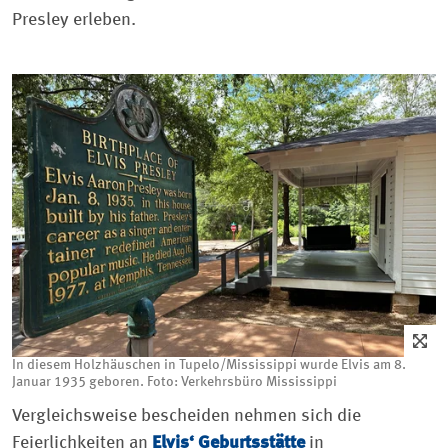
Presley erleben.
In diesem Holzhäuschen in Tupelo/Mississippi wurde Elvis am 8.
Januar 1935 geboren. Foto: Verkehrsbüro Mississippi
Vergleichsweise bescheiden nehmen sich die
Feierlichkeiten an
Elvis‘ Geburtsstätte
in