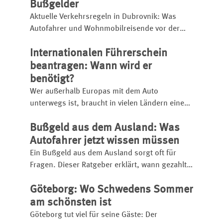
ist, zeigt dieser Überblick.
Bußgelder
Aktuelle Verkehrsregeln in Dubrovnik: Was
Autofahrer und Wohnmobilreisende vor der
Einfahrt wissen müssen – inklusive
Internationalen Führerschein
Registrierung und Bußgelder.
beantragen: Wann wird er
benötigt?
Wer außerhalb Europas mit dem Auto
unterwegs ist, braucht in vielen Ländern einen
internationalen Führerschein. Dieser Ratgeber
Bußgeld aus dem Ausland: Was
zeigt, wann er tatsächlich vorgeschrieben ist,
wie er beantragt wird und welche Unterlagen
Autofahrer jetzt wissen müssen
erforderlich sind.
Ein Bußgeld aus dem Ausland sorgt oft für
Fragen. Dieser Ratgeber erklärt, wann gezahlt
werden muss und worauf bei Inkasso und
Göteborg: Wo Schwedens Sommer
Maut-Nachforderungen zu achten ist.
am schönsten ist
Göteborg tut viel für seine Gäste: Der