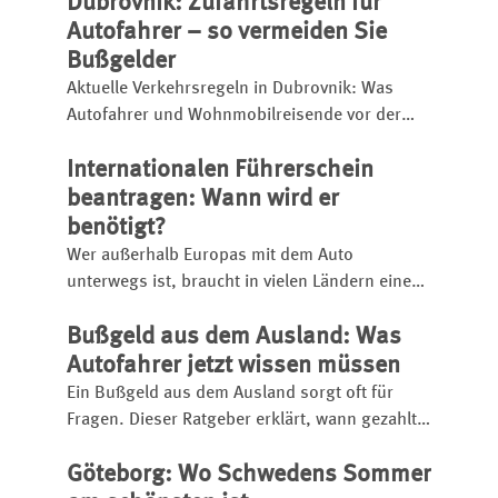
Dubrovnik: Zufahrtsregeln für
rechtzeitig prüfen. Welche Unterlagen
mitzuführen sind und worauf sonst zu achten
Autofahrer – so vermeiden Sie
ist, zeigt dieser Überblick.
Bußgelder
Aktuelle Verkehrsregeln in Dubrovnik: Was
Autofahrer und Wohnmobilreisende vor der
Einfahrt wissen müssen – inklusive
Internationalen Führerschein
Registrierung und Bußgelder.
beantragen: Wann wird er
benötigt?
Wer außerhalb Europas mit dem Auto
unterwegs ist, braucht in vielen Ländern einen
internationalen Führerschein. Dieser Ratgeber
Bußgeld aus dem Ausland: Was
zeigt, wann er tatsächlich vorgeschrieben ist,
wie er beantragt wird und welche Unterlagen
Autofahrer jetzt wissen müssen
erforderlich sind.
Ein Bußgeld aus dem Ausland sorgt oft für
Fragen. Dieser Ratgeber erklärt, wann gezahlt
werden muss und worauf bei Inkasso und
Göteborg: Wo Schwedens Sommer
Maut-Nachforderungen zu achten ist.