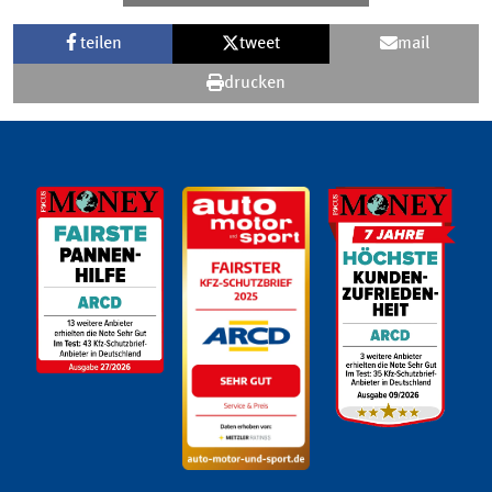
teilen
tweet
mail
drucken