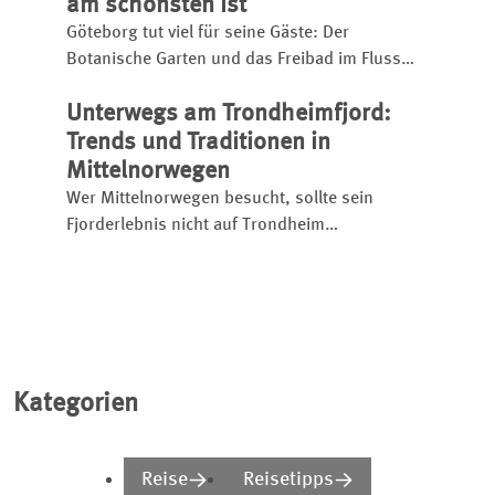
am schönsten ist
Göteborg tut viel für seine Gäste: Der
Botanische Garten und das Freibad im Fluss
Göta Älv sind kostenfrei nutzbar, das
Unterwegs am Trondheimfjord:
Wissenschaftsmuseum überrascht mit
interaktiver KI und auch kulinarisch gibt’s
Trends und Traditionen in
einiges zu entdecken. Hinzu kommt die lässige
Mittelnorwegen
Lebensart der Einheimischen.
Wer Mittelnorwegen besucht, sollte sein
Fjorderlebnis nicht auf Trondheim
beschränken, sondern dem 130 Kilometer
langen Meeresarm weiter ins Landesinnere
folgen. Wir stellen die spannendsten Stopps
vor.
Kategorien
Reise
Reisetipps