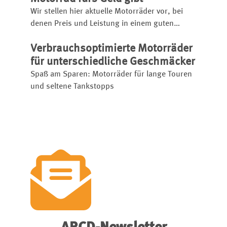
Wir stellen hier aktuelle Motorräder vor, bei
denen Preis und Leistung in einem guten
Verhältnis stehen, und geben Tipps, wie sich
Verbrauchsoptimierte Motorräder
Kosten beim Motorradfahren reduzieren
lassen.
für unterschiedliche Geschmäcker
Spaß am Sparen: Motorräder für lange Touren
und seltene Tankstopps