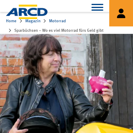
Home
Magazin
Motorrad
Sparbüchsen – Wo es viel Motorrad fürs Geld gibt