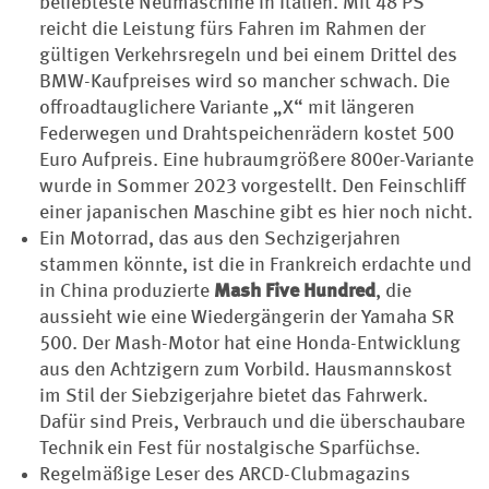
beliebteste Neumaschine in Italien. Mit 48 PS
reicht die Leistung fürs Fahren im Rahmen der
gültigen Verkehrsregeln und bei einem ­Drittel des
BMW-Kaufpreises wird so mancher schwach. Die
offroadtauglichere Variante „X“ mit längeren
Federwegen und Drahtspeichenrädern kostet 500
Euro Aufpreis. Eine hubraumgrößere 800er-Variante
wurde in Sommer 2023 vorgestellt. Den Feinschliff
einer japanischen Maschine gibt es hier noch nicht.
Ein Motorrad, das aus den Sechzigerjahren
stammen könnte, ist die in Frankreich erdachte und
in China produzierte
Mash Five Hundred
, die
aussieht wie eine Wiedergängerin der Yamaha SR
500. Der Mash-Motor hat eine Honda-Entwicklung
aus den Achtzigern zum Vorbild. Hausmannskost
im Stil der Siebzigerjahre bietet das Fahrwerk.
Dafür sind Preis, Verbrauch und die überschaubare
Technik ein Fest für nostalgische Sparfüchse.
Regelmäßige Leser des ARCD-Clubmagazins