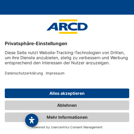
Magazin
Mobilität
Auto
Fahrrad
Motorrad
Camping
Reise
Club
Presse
Über uns