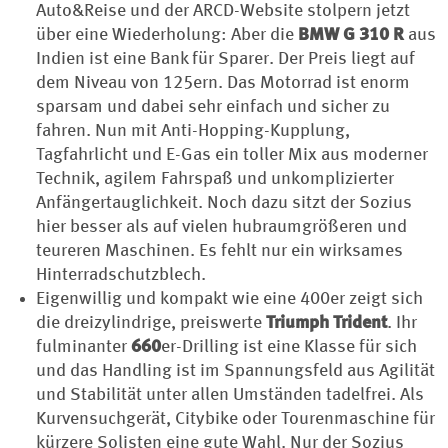
Auto&Reise und der ARCD-Website stolpern jetzt
über eine Wiederholung: Aber die
BMW G 310 R
aus
Indien ist eine Bank für Sparer. Der Preis liegt auf
dem Niveau von 125ern. Das Motorrad ist enorm
sparsam und dabei sehr einfach und sicher zu
fahren. Nun mit Anti-Hopping-Kupplung,
Tagfahrlicht und E-Gas ein toller Mix aus moderner
Technik, agilem Fahrspaß und unkomplizierter
Anfängertauglichkeit. Noch dazu sitzt der Sozius
hier besser als auf vielen hubraumgrößeren und
teureren Maschinen. Es fehlt nur ein wirksames
Hinterradschutzblech.
Eigenwillig und kompakt wie eine 400er zeigt sich
die dreizylindrige, preiswerte
Triumph Trident
. Ihr
fulminanter
660
er-Drilling ist eine Klasse für sich
und das Handling ist im Spannungsfeld aus Agilität
und Stabilität unter allen Umständen tadelfrei. Als
Kurvensuchgerät, Citybike oder Tourenmaschine für
kürzere Solisten eine gute Wahl. Nur der Sozius