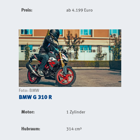
Preis:
ab 4.199 Euro
Foto: BMW
BMW G 310 R
Motor:
1 Zylinder
Hubraum:
314 cm³