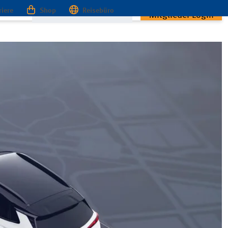
riere
Shop
Reisebüro
Mitglieder Login