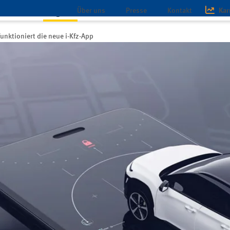
Über uns
Presse
Kontakt
Kar
schaft
Magazin
Infothek
unktioniert die neue i-Kfz-App