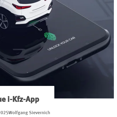
ue i-Kfz-App
2025
Wolfgang Sievernich