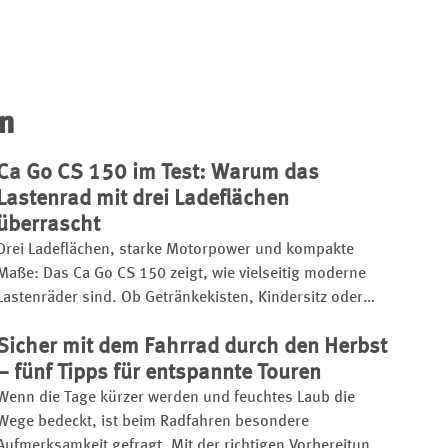
en
Ca Go CS 150 im Test: Warum das
Lastenrad mit drei Ladeflächen
überrascht
Drei Ladeflächen, starke Motorpower und kompakte
Maße: Das Ca Go CS 150 zeigt, wie vielseitig moderne
Lastenräder sind. Ob Getränkekisten, Kindersitz oder
Einkäufe – dieses E-Cargo-Bike transportiert fast alles
Sicher mit dem Fahrrad durch den Herbst
sicher durch die Stadt
– fünf Tipps für entspannte Touren
Wenn die Tage kürzer werden und feuchtes Laub die
Wege bedeckt, ist beim Radfahren besondere
Aufmerksamkeit gefragt. Mit der richtigen Vorbereitung