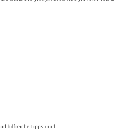
und einem angepassten Fahrstil bleibt das Radfahren
auch im Herbst sicher und macht weiterhin Spaß. Unsere
fünf Tipps zeigen, worauf es ankommt.
nd hilfreiche Tipps rund