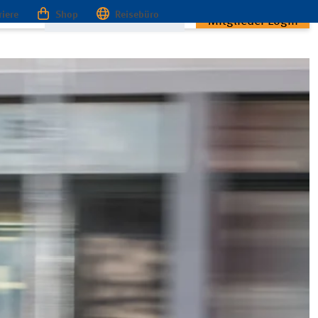
riere
Shop
Reisebüro
Mitglieder Login