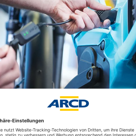
 Antrieben können Fachleute erlaubterweise das Drehmoment erhöhen. Di
 beeinflusst das jedoch nicht. Foto: www.fit-ebike.com/pd-f