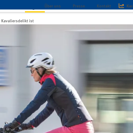
Über uns
Presse
Kontakt
Kar
schaft
Magazin
Infothek
Kavaliersdelikt ist