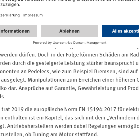
schleiß, weniger Sicherheit
 im Straßenverkehr nicht zulässig. Das steht auch auf den 
 von Tuning-Dongles oder auch Chip-Tuning, anbieten. Der 
nbieter darauf hinweist, dass getunte Räder nur auf Priva
 werden dürfen. Doch in der Folge können Schäden am Rad
rden durch die gesteigerte Leistung stärker beansprucht 
onenten an Pedelecs, wie zum Beispiel Bremsen, sind auf
ausgelegt. Manipulationen zum Erreichen einer höheren G
risiko dar. Ansprüche auf Garantie, Gewährleistung und Pr
ls.
 trat 2019 die europäische Norm EN 15194:2017 für elekt
rin enthalten ist ein Kapitel, das sich mit dem „Verhindern
gt. Antriebsherstellern werden dabei Regelungen ermöglic
tzustellen, ob Tuning am Motor stattfand.