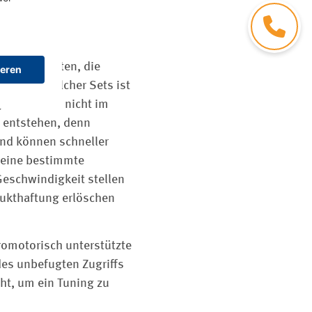
Kontakt
Internetseiten, die
Verkauf solcher Sets ist
tgelände und nicht im
 entstehen, denn
und können schneller
 eine bestimmte
eschwindigkeit stellen
odukthaftung erlöschen
romotorisch unterstützte
 des unbefugten Zugriffs
ht, um ein Tuning zu