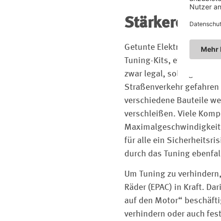
Stärkerer Ver
Getunte Elektroräder sind
Tuning-Kits, etwa in Form
zwar legal, solange der A
Straßenverkehr gefahren
verschiedene Bauteile we
verschleißen. Viele Komp
Maximalgeschwindigkeit 
für alle ein Sicherheits
durch das Tuning ebenfal
Um Tuning zu verhindern,
Räder (EPAC) in Kraft. Da
auf den Motor“ beschäfti
verhindern oder auch fes