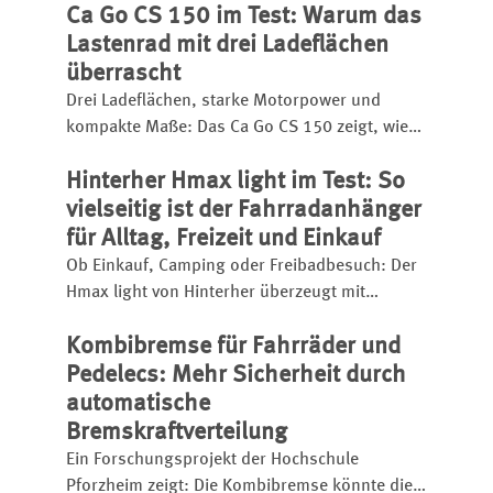
Ca Go CS 150 im Test: Warum das
überzeugt, erklären wir auch im Video.
Lastenrad mit drei Ladeflächen
überrascht
Drei Ladeflächen, starke Motorpower und
kompakte Maße: Das Ca Go CS 150 zeigt, wie
vielseitig moderne Lastenräder sind. Ob
Hinterher Hmax light im Test: So
Getränkekisten, Kindersitz oder Einkäufe –
dieses E-Cargo-Bike transportiert fast alles
vielseitig ist der Fahrradanhänger
sicher durch die Stadt
für Alltag, Freizeit und Einkauf
Ob Einkauf, Camping oder Freibadbesuch: Der
Hmax light von Hinterher überzeugt mit
geringem Gewicht, hoher Flexibilität und
Kombibremse für Fahrräder und
cleverem Zubehör.
Pedelecs: Mehr Sicherheit durch
automatische
Bremskraftverteilung
Ein Forschungsprojekt der Hochschule
Pforzheim zeigt: Die Kombibremse könnte die