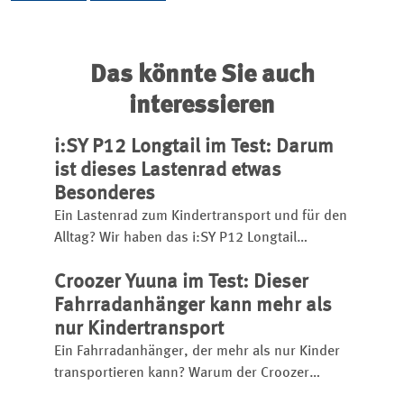
Das könnte Sie auch
interessieren
i:SY P12 Longtail im Test: Darum
ist dieses Lastenrad etwas
Besonderes
Ein Lastenrad zum Kindertransport und für den
Alltag? Wir haben das i:SY P12 Longtail
getestet und zeigen auch im Video, ob sich der
Croozer Yuuna im Test: Dieser
Preis für das Lastenrad lohnt.
Fahrradanhänger kann mehr als
nur Kindertransport
Ein Fahrradanhänger, der mehr als nur Kinder
transportieren kann? Warum der Croozer
Yuuna mit seinem modularen System im Test