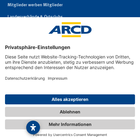
Mitglieder werben Mitglieder
Landesverbände & Ortsclubs
Mitgliedschaft kündigen
Impressum
|
© 2026 ARCD Auto-
Privatsphäre und
und Reiseclub
Datenschutz
Deutschland e. V.
|
Interne Meldestelle
|
Barrierefreiheit