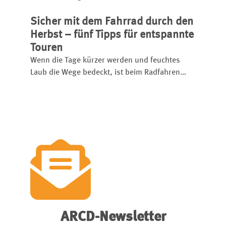
Sicherheit von Fahrrädern und Pedelecs
Sicher mit dem Fahrrad durch den
verbessern – durch automatische
Bremskraftverteilung und intuitivere
Herbst – fünf Tipps für entspannte
Bedienung.
Touren
Wenn die Tage kürzer werden und feuchtes
Laub die Wege bedeckt, ist beim Radfahren
besondere Aufmerksamkeit gefragt. Mit der
richtigen Vorbereitung und einem angepassten
Fahrstil bleibt das Radfahren auch im Herbst
sicher und macht weiterhin Spaß. Unsere fünf
Tipps zeigen, worauf es ankommt.
ARCD-Newsletter