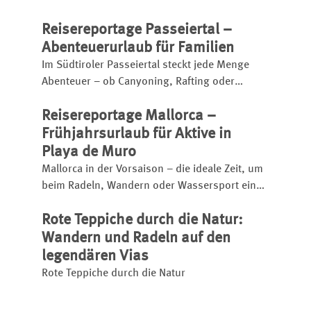
Wüste, Hochgebirge oder Küstenpfade –
Reisereportage Passeiertal –
entdecken Sie Routen für jedes Erfahrungslevel
.
Abenteuerurlaub für Familien
Im Südtiroler Passeiertal steckt jede Menge
Abenteuer – ob Canyoning, Rafting oder
Klettern. Und der Spaß kommt nicht zu kurz.
Reisereportage Mallorca –
Frühjahrsurlaub für Aktive in
Playa de Muro
Mallorca in der Vorsaison – die ideale Zeit, um
beim Radeln, Wandern oder Wassersport eine
Alternative zum reinen Badeurlaub zu wagen.
Rote Teppiche durch die Natur:
Wandern und Radeln auf den
legendären Vias
Rote Teppiche durch die Natur