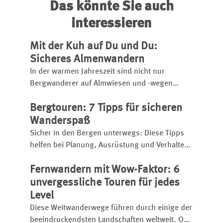
Das könnte Sie auch
interessieren
Mit der Kuh auf Du und Du:
Sicheres Almenwandern
In der warmen Jahreszeit sind nicht nur
Bergwanderer auf Almwiesen und -wegen
unterwegs. Auch Kühe haben hier ihr
Bergtouren: 7 Tipps für sicheren
Sommerdomizil. Für ein friedliches Miteinander
gibt es einige Regeln zu beachten.
Wanderspaß
Sicher in den Bergen unterwegs: Diese Tipps
helfen bei Planung, Ausrüstung und Verhalten
auf Bergtouren – für mehr Sicherheit beim
Fernwandern mit Wow-Faktor: 6
Wandern in den Alpen.
unvergessliche Touren für jedes
Level
Diese Weitwanderwege führen durch einige der
beeindruckendsten Landschaften weltweit. Ob