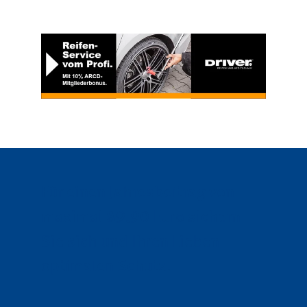
Für einen Jahresbeitrag von
maximal 89,90 Euro sichern
Sie sich und Ihren Lieben
optimalen Schutz.