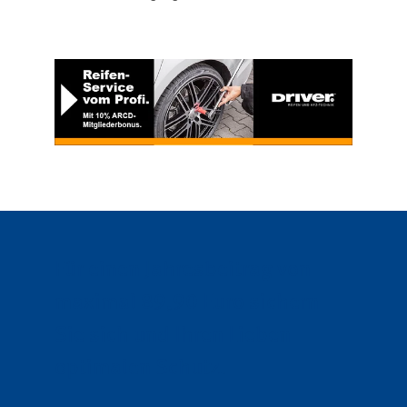
Für einen Jahresbeitrag von
maximal 89,90 Euro sichern
Sie sich und Ihren Lieben
optimalen Schutz.