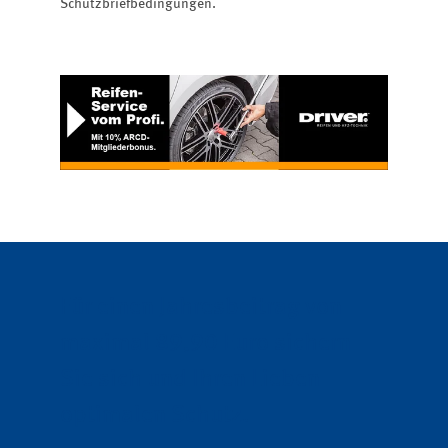
Schutzbriefbedingungen.
Für einen Jahresbeitrag von
maximal 89,90 Euro sichern
Sie sich und Ihren Lieben
optimalen Schutz.