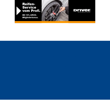
Für einen Jahresbeitrag von
maximal 89,90 Euro sichern
Sie sich und Ihren Lieben
optimalen Schutz.