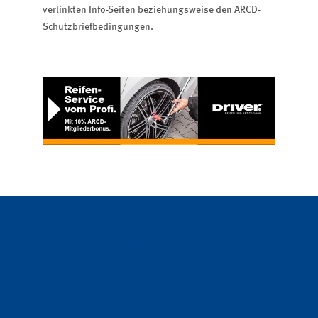
verlinkten Info-Seiten beziehungsweise den ARCD-
Schutzbriefbedingungen.
Für einen Jahresbeitrag von
maximal 89,90 Euro sichern
Sie sich und Ihren Lieben