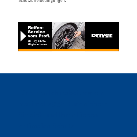
Schutzbriefbedingungen.
Für einen Jahresbeitrag von
maximal 89,90 Euro sichern
Sie sich und Ihren Lieben
optimalen Schutz.