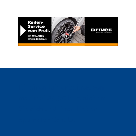
Für einen Jahresbeitrag von
maximal 89,90 Euro sichern
Sie sich und Ihren Lieben
optimalen Schutz.