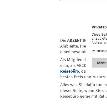
Die
AKZENT Hotels
verspr
Ambiente. Hier genießen 
einen besonderen Anspruc
Als Mitglied des ARCD pro
sein, als ARCD-Mitglied
Reisebüro
, das AKZENT-P
besten Preis und zusätzli
Alles was Sie dafür tun 
dieser Seite, wenn Sie s
Reisebüro gerne mit Rat u