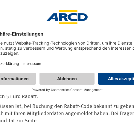
echen Ihnen außergewöhnliche Gastlichkeit und regionales
Sie die Herzlichkeit und die persönliche Atmosphäre Ihrer
h an Lebensqualität und Individualität kennen.
fitieren Sie von der einzigartigen AKZENT Vertrauensgaran
 immer den tagesaktuell besten Preis zu bekommen. Wenn 
ortal
www.akzent.de
oder die hoteleigene Website buchen
ch 5 Euro Rabatt.
müssen ist, bei Buchung den Rabatt-Code bekannt zu geben.
ich mit Ihren Mitgliederdaten angemeldet haben. Bei Frage
nd Tat zur Seite.