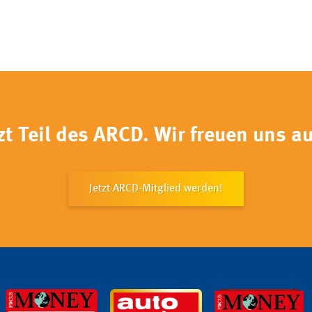
t Teil des ARCD. Wir freuen uns au
Jetzt ARCD-Mitglied werden!