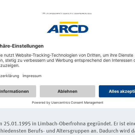
CHEMNITZ/LIMBACH-OBERFROHNA
Jubiläum: 30 Jahre ARCD-Ortsclub
Chemnitz/Limbach-Oberfrohna
Der Ortsclub Chemnitz/Limbach-Oberfrohna des ARCD feie
lebendiges Clubleben. Ein Blick auf die Geschichte, das 
Ortsclub und die Jubiläumsfeier.
25.01.1995 in Limbach-Oberfrohna gegründet. Er ist ein
hiedensten Berufs- und Altersgruppen an. Dadurch wird da