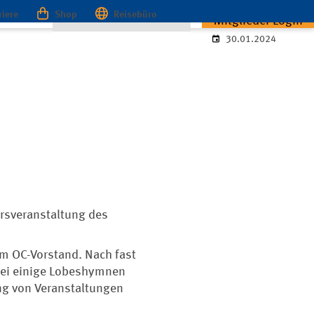
riere
Shop
Reisebüro
Viel gelacht beim OC Wiesbaden
zurück
Mitglieder Login
30.01.2024
hrsveranstaltung des
im OC-Vorstand. Nach fast
bei einige Lobeshymnen
ng von Veranstaltungen