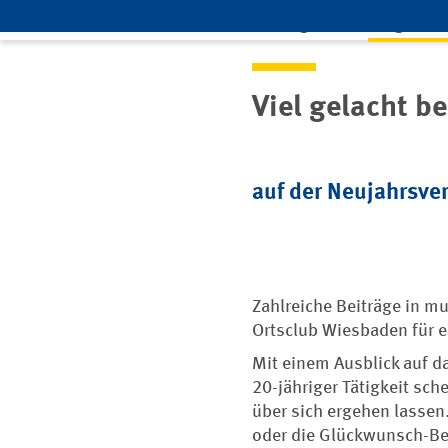
Leistungen
Mitglieds
Home
Mitgliedschaft
Landesverbände & Ortsclubs
Viel gelacht 
auf der Neujahrsve
Zahlreiche Beiträge in m
Ortsclub Wiesbaden für 
Mit einem Ausblick auf d
20-jähriger Tätigkeit sc
über sich ergehen lassen
oder die Glückwunsch-Bet