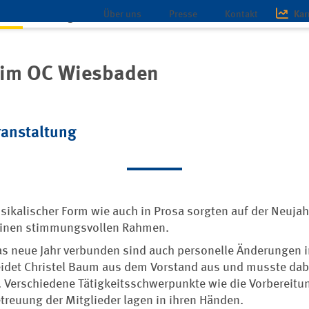
Über uns
Presse
Kontakt
Kar
chaft
Magazin
Infothek
Landesverband Hessen-Rheinland-Pfalz
Ortsclub Wiesbaden
beim OC Wiesbaden
ranstaltung
usikalischer Form wie auch in Prosa sorgten auf der Neuja
einen stimmungsvollen Rahmen.
as neue Jahr verbunden sind auch personelle Änderungen 
heidet Christel Baum aus dem Vorstand aus und musste da
. Verschiedene Tätigkeitsschwerpunkte wie die Vorbereitu
reuung der Mitglieder lagen in ihren Händen.