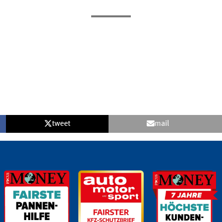
tweet
mail