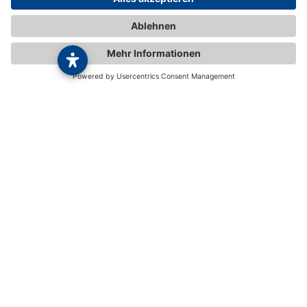
ARCD Auto- und Reiseclub Deutschland e. V.
Postfach 4 40
91427 Bad Windsheim
Tel: 0 98 41 / 4 09 500
Fax: 0 98 41 / 4 09 264
club@arcd.de
Karriere
Shop
Reisebüro
Magazin