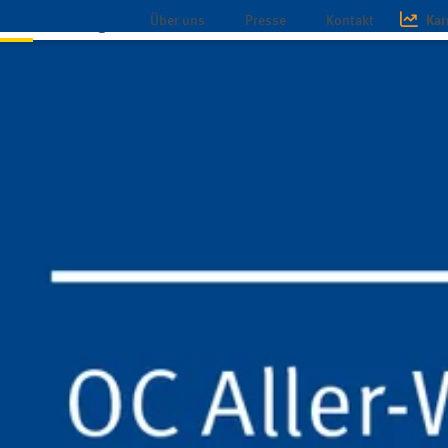
Über uns
Presse
Kontakt
Kar
chaft
Magazin
Infothek