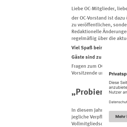
Liebe OC-Mitglieder, lieb
der OC-Vorstand ist dazu
zu veröffentlichen, sond
Redaktionelle Änderungen
regelmäßig über die akt
Viel Spaß beim Blättern 
Gäste sind zu allen OC-V
Fragen zum OC Aller-Wes
Vorsitzende unter den da
„Probieren geh
In diesem Jahr haben Sie
jegliche Verpflichtung – 
Vollmitgliedschaft und mu