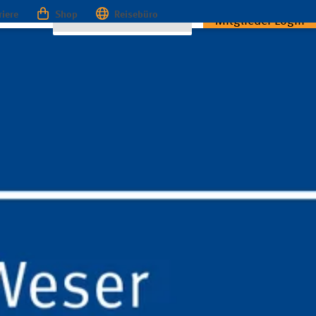
riere
Shop
Reisebüro
Mitglieder Login