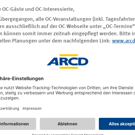
e OC-Gäste und OC-Interessierte,
 übergegangen, alle OC-Veranstaltungen (inkl. Tagesfahrte
ern ausschließlich auf der OC-Webseite unter „OC-Termine“
 können somit immer zeitnah eingepflegt werden. Bitte i
uellen Planungen unter dem nachfolgenden Link:
www.arcd
und Stöbern!
eranstaltungen immer herzlich eingeladen und willkommen
er und zu den einzelnen Programmpunkten beantwortet Ih
rgestellten Kontaktdaten.
t über Studieren“!!
 die Möglichkeit, den ARCD und den OC Aller-Weser ein vol
mit allen Leistungsinhalten kennenzulernen. Es handelt sic
ss auch nicht rechtzeitig vor dem Ende gekündigt werden. S