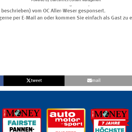
er Studieren“ in vollem Umfang zu! Im Jahr 2024 werden d
r beschrieben) vom OC Aller-Weser gesponsert.
 gerne per E-Mail an oder kommen Sie einfach als Gast zu 
tweet
mail