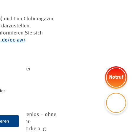
n) nicht im Clubmagazin
 darzustellen.
nformieren Sie sich
.de/oc-aw/
!
nen gerne der
Notruf
Kontakt
les Jahr kostenlos – ohne
h um ein Jahr
omit trifft die o. g.