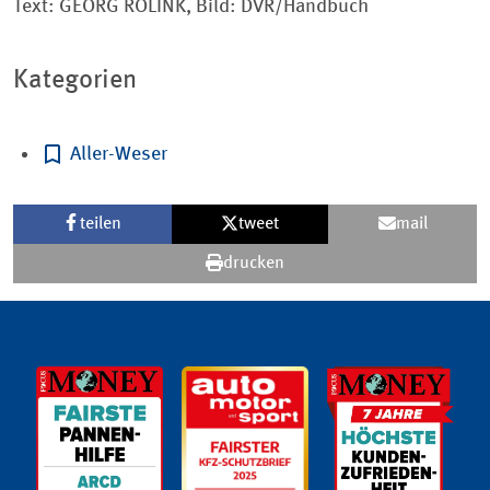
Text: GEORG ROLINK, Bild: DVR/Handbuch
Kategorien
Aller-Weser
teilen
tweet
mail
drucken