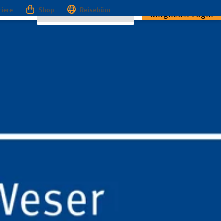
riere
Shop
Reisebüro
Mitglieder Login