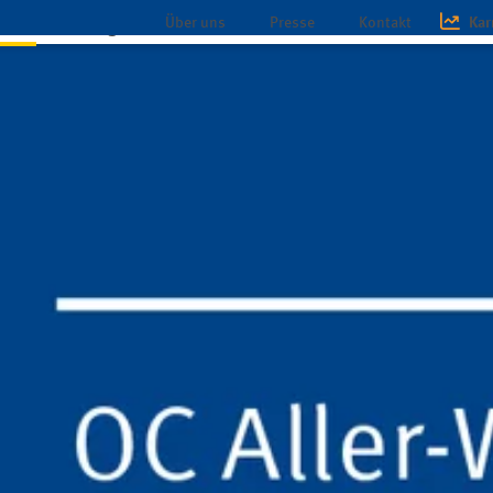
Über uns
Presse
Kontakt
Kar
chaft
Magazin
Infothek