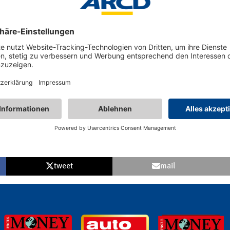
gewähltem Verkehrsquiz
ierte Kleinpreise in drei Preiskategorien.
ich gesellige Veranstaltung.
tweet
mail