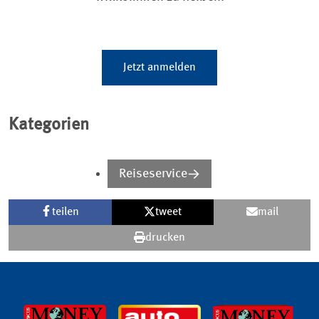
Jetzt anmelden
Kategorien
Reiseservice
teilen
tweet
mail
drucken