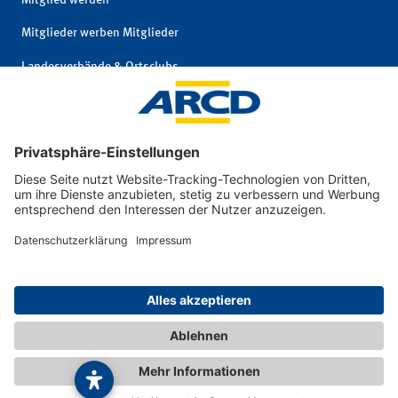
Mitglieder werben Mitglieder
Landesverbände & Ortsclubs
Mitgliedschaft kündigen
Impressum
|
© 2026 ARCD Auto-
Privatsphäre und
und Reiseclub
Datenschutz
Deutschland e. V.
|
Interne Meldestelle
|
Barrierefreiheit