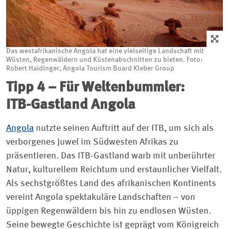
Das westafrikanische Angola hat eine vielseitige Landschaft mit
Wüsten, Regenwäldern und Küstenabschnitten zu bieten. Foto:
Robert Haidinger, Angola Tourism Board Kleber Group
Tipp 4 – Für Weltenbummler:
ITB-Gastland Angola
Angola
nutzte seinen Auftritt auf der ITB, um sich als
verborgenes Juwel im Südwesten Afrikas zu
präsentieren. Das ITB-Gastland warb mit unberührter
Natur, kulturellem Reichtum und erstaunlicher Vielfalt.
Als sechstgrößtes Land des afrikanischen Kontinents
vereint Angola spektakuläre Landschaften – von
üppigen Regenwäldern bis hin zu endlosen Wüsten.
Seine bewegte Geschichte ist geprägt vom Königreich