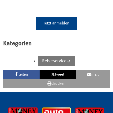
Jetzt anmelden
Kategorien
Reiseservice
teilen
tweet
mail
drucken