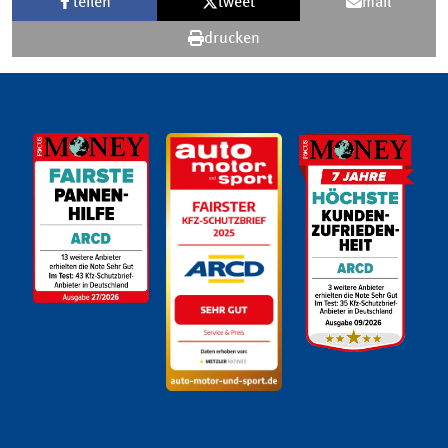
teilen
tweet
mail
drucken