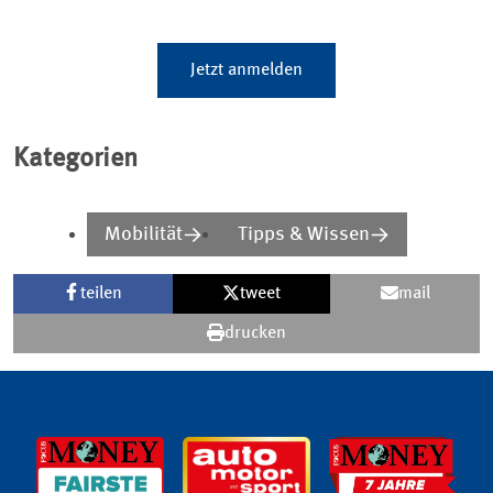
Jetzt anmelden
Kategorien
Mobilität
Tipps & Wissen
teilen
tweet
mail
drucken